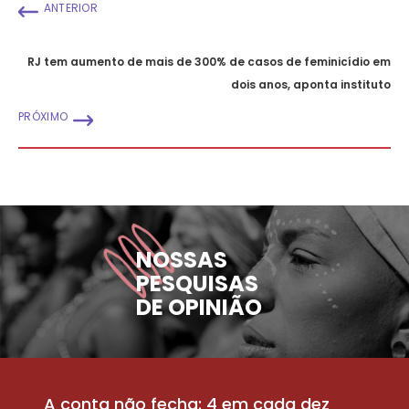
ANTERIOR
RJ tem aumento de mais de 300% de casos de feminicídio em
dois anos, aponta instituto
PRÓXIMO
NOSSAS
PESQUISAS
DE OPINIÃO
A conta não fecha: 4 em cada dez
P