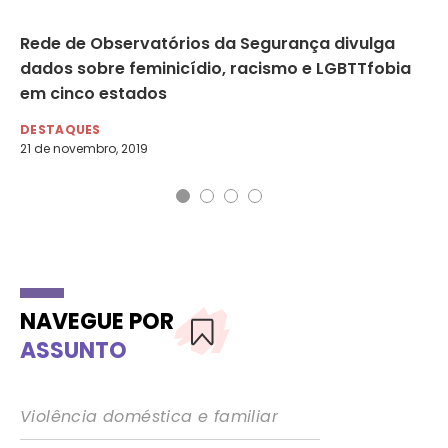
a
Rede de Observatórios da Segurança divulga
Na
dados sobre feminicídio, racismo e LGBTTfobia
a 
em cinco estados
DE
3 d
DESTAQUES
21 de novembro, 2019
NAVEGUE POR
ASSUNTO
Violência doméstica e familiar