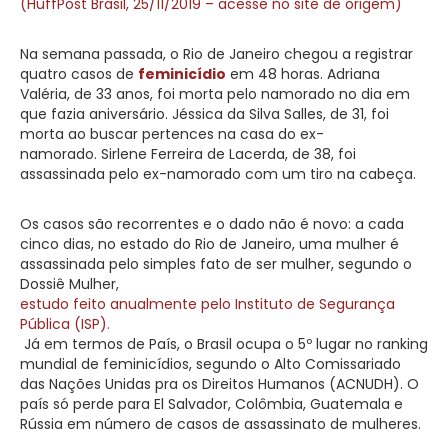
(HuffPost Brasil, 25/11/2019 – acesse no site de origem)
Na semana passada, o Rio de Janeiro chegou a registrar
quatro casos de
feminicídio
em 48 horas. Adriana
Valéria, de 33 anos, foi morta pelo namorado no dia em
que fazia aniversário. Jéssica da Silva Salles, de 31, foi
morta ao buscar pertences na casa do ex-
namorado. Sirlene Ferreira de Lacerda, de 38, foi
assassinada pelo ex-namorado com um tiro na cabeça.
Os casos são recorrentes e o dado não é novo: a cada
cinco dias, no estado do Rio de Janeiro, uma mulher é
assassinada pelo simples fato de ser mulher, segundo o
Dossiê Mulher,
estudo feito anualmente pelo Instituto de Segurança
Pública (ISP).
Já em termos de País, o Brasil ocupa o 5º lugar no ranking
mundial de feminicídios, segundo o Alto Comissariado
das Nações Unidas pra os Direitos Humanos (ACNUDH). O
país só perde para El Salvador, Colômbia, Guatemala e
Rússia em número de casos de assassinato de mulheres.