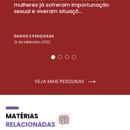
la
mulheres já sofreram importunação
a
sexual e viveram situaçõ...
m
DADOS E PESQUISAS
D
12 de setembro, 2022
25
VEJA MAIS PESQUISAS
MATÉRIAS
RELACIONADAS