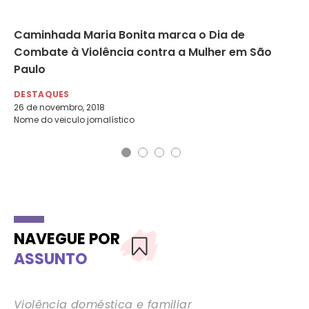
Caminhada Maria Bonita marca o Dia de
Li
Combate à Violência contra a Mulher em São
ca
Paulo
DE
6 d
DESTAQUES
26 de novembro, 2018
Nome do veiculo jornalístico
NAVEGUE POR
ASSUNTO
Violência doméstica e familiar