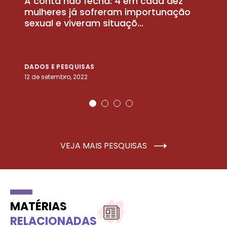
A conta não fecha: 4 em cada dez
P
la
mulheres já sofreram importunação
a
sexual e viveram situaçõ...
m
DADOS E PESQUISAS
D
12 de setembro, 2022
25
VEJA MAIS PESQUISAS
MATÉRIAS
RELACIONADAS