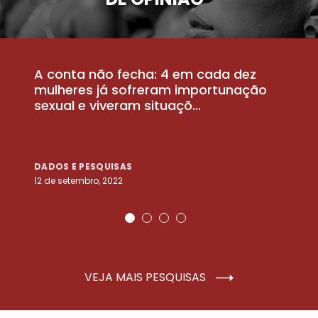
A conta não fecha: 4 em cada dez
P
la
mulheres já sofreram importunação
a
sexual e viveram situaçõ...
m
DADOS E PESQUISAS
D
12 de setembro, 2022
25
VEJA MAIS PESQUISAS