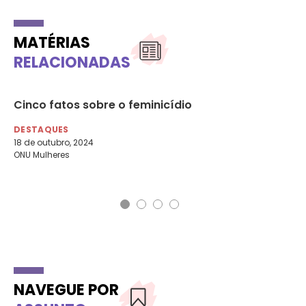
MATÉRIAS
RELACIONADAS
a
Cinco fatos sobre o feminicídio
Ma
fe
DESTAQUES
18 de outubro, 2024
DE
ONU Mulheres
21 
Ba
NAVEGUE POR