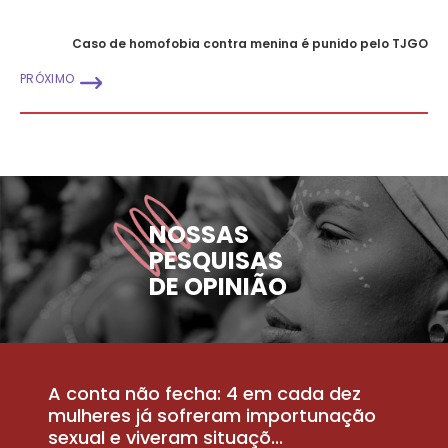
Caso de homofobia contra menina é punido pelo TJGO
PRÓXIMO
NOSSAS
PESQUISAS
DE OPINIÃO
A conta não fecha: 4 em cada dez
P
la
mulheres já sofreram importunação
a
sexual e viveram situaçõ...
m