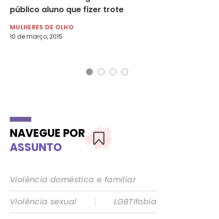
público aluno que fizer trote
pâ
a 
MULHERES DE OLHO
10 de março, 2015
NO
11 
NAVEGUE POR
ASSUNTO
Violência doméstica e familiar
|
Violência sexual
LGBTIfobia