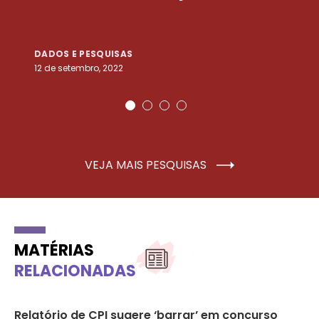
DADOS E PESQUISAS
D
12 de setembro, 2022
25
VEJA MAIS PESQUISAS
MATÉRIAS
RELACIONADAS
Relatório de CPI sugere ‘barrar’ em concurso
Fi