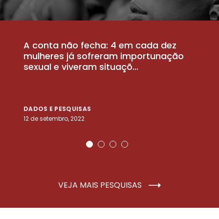
A conta não fecha: 4 em cada dez
P
la
mulheres já sofreram importunação
a
sexual e viveram situaçõ...
m
DADOS E PESQUISAS
D
12 de setembro, 2022
25
VEJA MAIS PESQUISAS