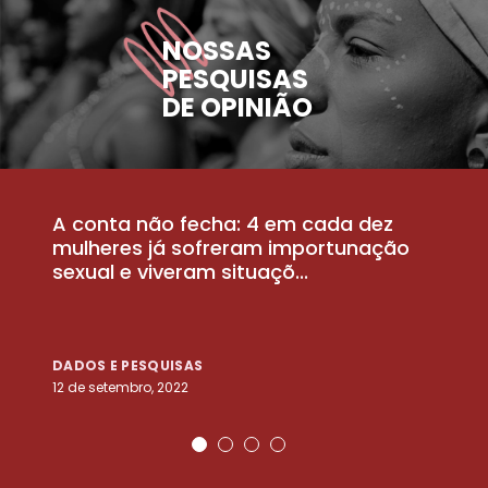
NOSSAS
PESQUISAS
DE OPINIÃO
A conta não fecha: 4 em cada dez
P
la
mulheres já sofreram importunação
a
sexual e viveram situaçõ...
m
DADOS E PESQUISAS
D
12 de setembro, 2022
25