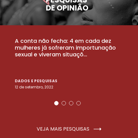
DE OPINIÃO
A conta não fecha: 4 em cada dez
P
la
mulheres já sofreram importunação
a
sexual e viveram situaçõ...
m
DADOS E PESQUISAS
D
12 de setembro, 2022
25
VEJA MAIS PESQUISAS