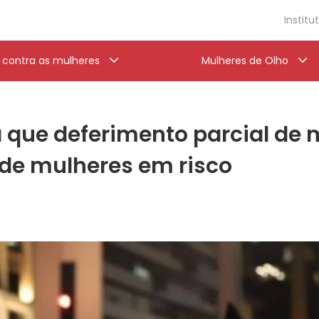
Institu
a contra as mulheres
Mulheres de Olho
 que deferimento parcial de 
 de mulheres em risco