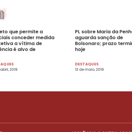
jeto que permite a
PL sobre Maria da Penh
iciais conceder medida
aguarda sanção de
tetiva a vítima de
Bolsonaro; prazo termi
ência é alvo de
hoje
icas
TAQUES
DESTAQUES
abril, 2019
13 de maio, 2019