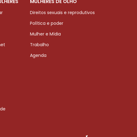
ULHERES
MULHERES DE OLHO
ar
Direitos sexuais e reprodutivos
Política e poder
Mulher e Mídia
net
Trabalho
Agenda
 de