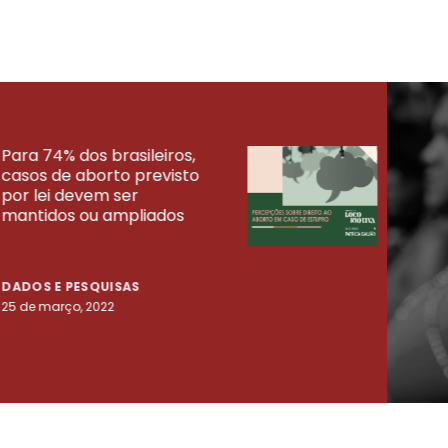
Para 74% dos brasileiros,
30% 
casos de aborto previsto
fora
UISAS
por lei devem ser
mort
mantidos ou ampliados
uma 
tenta
DADOS E PESQUISAS
DADO
25 de março, 2022
23 de