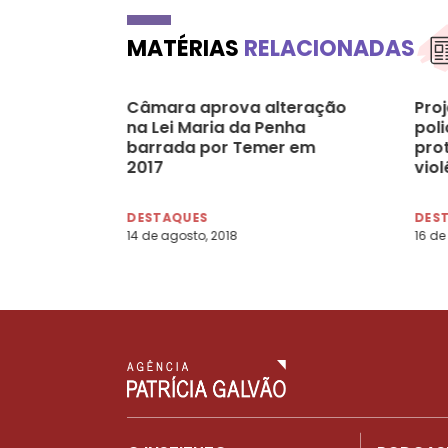
MATÉRIAS
RELACIONADAS
Câmara aprova alteração
Pro
na Lei Maria da Penha
pol
barrada por Temer em
pro
2017
viol
crít
DESTAQUES
DES
14 de agosto, 2018
16 de 