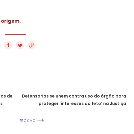
 origem.
f
gos de
Defensorias se unem contra uso do órgão para
os
proteger 'interesses do feto' na Justiça
PRÓXIMO