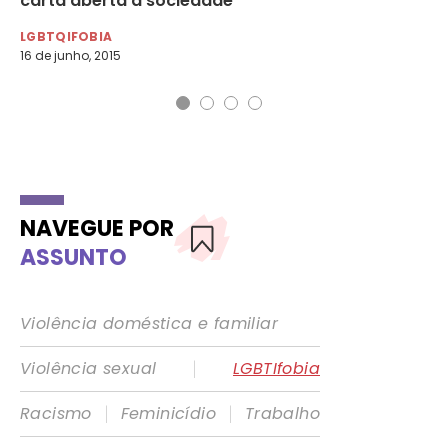
carta aberta à sociedade
do
LGBTQIFOBIA
LG
16 de junho, 2015
16 
NAVEGUE POR
ASSUNTO
Violência doméstica e familiar
|
Violência sexual
LGBTIfobia
|
|
Racismo
Feminicídio
Trabalho