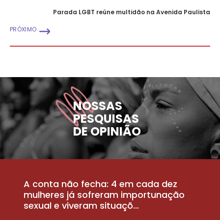
Parada LGBT reúne multidão na Avenida Paulista
PRÓXIMO
NOSSAS
PESQUISAS
DE OPINIÃO
A conta não fecha: 4 em cada dez
P
la
mulheres já sofreram importunação
a
sexual e viveram situaçõ...
m