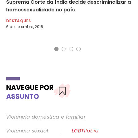
s
Suprema Corte da Índia decide descriminalizar a
Co
homossexualidade no país
es
DESTAQUES
DE
6 de setembro, 2018
7 d
NAVEGUE POR
ASSUNTO
Violência doméstica e familiar
|
Violência sexual
LGBTIfobia