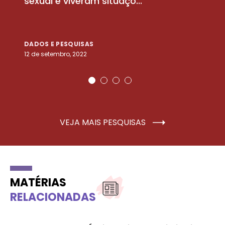
sexual e viveram situaçõ...
m
DADOS E PESQUISAS
D
12 de setembro, 2022
25
VEJA MAIS PESQUISAS
MATÉRIAS
RELACIONADAS