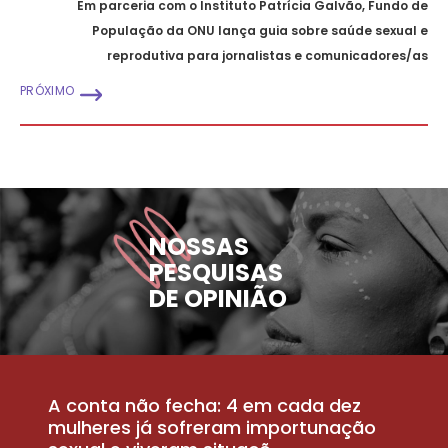
Em parceria com o Instituto Patrícia Galvão, Fundo de
População da ONU lança guia sobre saúde sexual e
reprodutiva para jornalistas e comunicadores/as
PRÓXIMO
NOSSAS
PESQUISAS
DE OPINIÃO
A conta não fecha: 4 em cada dez
P
la
mulheres já sofreram importunação
a