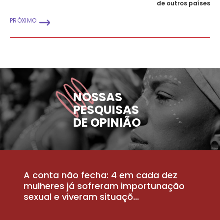
de outros países
PRÓXIMO
NOSSAS
PESQUISAS
DE OPINIÃO
A conta não fecha: 4 em cada dez
P
la
mulheres já sofreram importunação
a
sexual e viveram situaçõ...
m