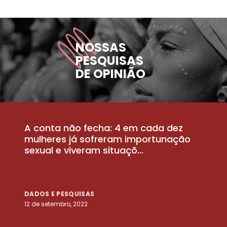
NOSSAS
PESQUISAS
DE OPINIÃO
A conta não fecha: 4 em cada dez
P
la
mulheres já sofreram importunação
a
sexual e viveram situaçõ...
m
DADOS E PESQUISAS
D
12 de setembro, 2022
25