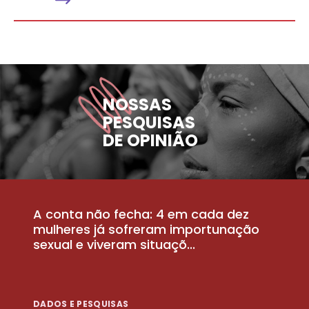
NOSSAS
PESQUISAS
DE OPINIÃO
A conta não fecha: 4 em cada dez
P
la
mulheres já sofreram importunação
a
sexual e viveram situaçõ...
m
DADOS E PESQUISAS
D