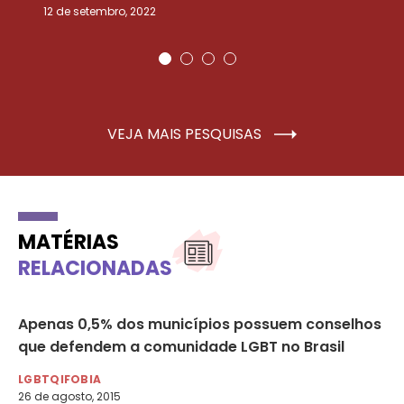
12 de setembro, 2022
25
VEJA MAIS PESQUISAS
MATÉRIAS
RELACIONADAS
Apenas 0,5% dos municípios possuem conselhos
Ma
que defendem a comunidade LGBT no Brasil
ag
LGBTQIFOBIA
LG
26 de agosto, 2015
22 