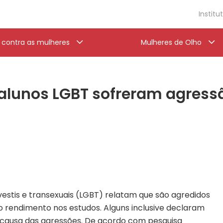
Institu
a contra as mulheres
Mulheres de Olho
alunos LGBT sofreram agressão
avestis e transexuais (LGBT) relatam que são agredidos
 o rendimento nos estudos. Alguns inclusive declaram
or causa das agressões. De acordo com pesquisa