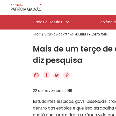
Dados e Dossiês
Violênci
INÍCIO
VIOLÊNCIA CONTRA AS MULHERES
LGBTQIFOBIA
Mais de um terço de 
diz pesquisa
f
22 de novembro, 2016
Estudantes lésbicas, gays, bissexuais, tr
dentro das escolas e que isso atrapalha
que já cogitaram tirar a própria vida p