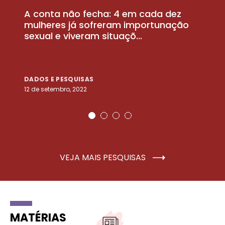
A conta não fecha: 4 em cada dez
P
la
mulheres já sofreram importunação
a
sexual e viveram situaçõ...
m
DADOS E PESQUISAS
D
12 de setembro, 2022
25
VEJA MAIS PESQUISAS
MATÉRIAS