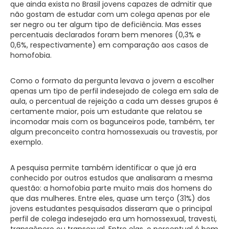
que ainda exista no Brasil jovens capazes de admitir que
não gostam de estudar com um colega apenas por ele
ser negro ou ter algum tipo de deficiência. Mas esses
percentuais declarados foram bem menores (0,3% e
0,6%, respectivamente) em comparação aos casos de
homofobia.
Como o formato da pergunta levava o jovem a escolher
apenas um tipo de perfil indesejado de colega em sala de
aula, o percentual de rejeição a cada um desses grupos é
certamente maior, pois um estudante que relatou se
incomodar mais com os bagunceiros pode, também, ter
algum preconceito contra homossexuais ou travestis, por
exemplo.
A pesquisa permite também identificar o que já era
conhecido por outros estudos que analisaram a mesma
questão: a homofobia parte muito mais dos homens do
que das mulheres. Entre eles, quase um terço (31%) dos
jovens estudantes pesquisados disseram que o principal
perfil de colega indesejado era um homossexual, travesti,
transgênero ou transexual. Entre elas, o percentual é bem