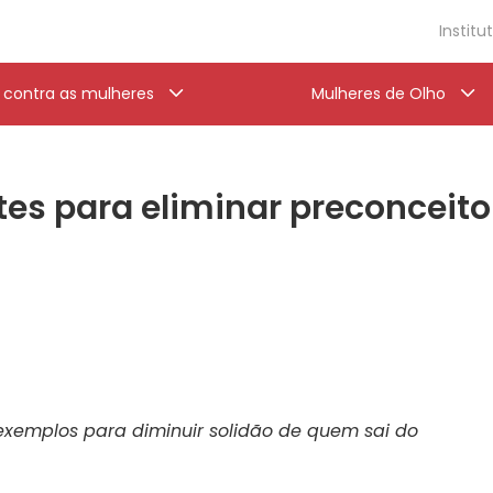
Institu
a contra as mulheres
Mulheres de Olho
tes para eliminar preconceito
exemplos para diminuir solidão de quem sai do