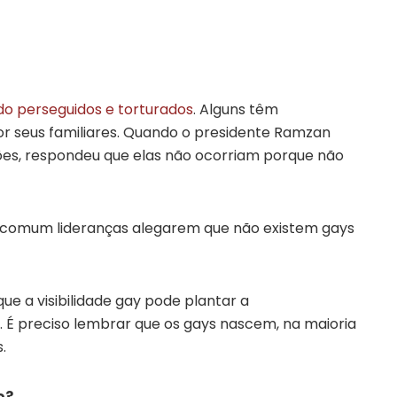
do perseguidos e torturados
. Alguns têm
r seus familiares. Quando o presidente Ramzan
sões, respondeu que elas não ocorriam porque não
ncomum lideranças alegarem que não existem gays
que a visibilidade gay pode plantar a
 É preciso lembrar que os gays nascem, na maioria
.
o?