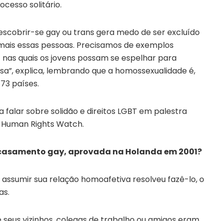
cesso solitário.
descobrir-se gay ou trans gera medo de ser excluído
a mais essas pessoas. Precisamos de exemplos
nas quais os jovens possam se espelhar para
a”, explica, lembrando que a homossexualidade é,
73 países.
 falar sobre solidão e direitos LGBT em palestra
a Human Rights Watch.
do casamento gay, aprovada na Holanda em 2001?
assumir sua relação homoafetiva resolveu fazê-lo, o
as.
 seus vizinhos, colegas de trabalho ou amigos eram