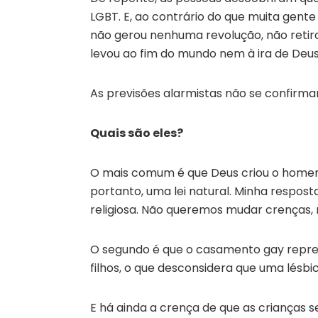
LGBT. E, ao contrário do que muita gen
não gerou nenhuma revolução, não retir
levou ao fim do mundo nem à ira de Deus 
As previsões alarmistas não se confirm
Quais são eles?
O mais comum é que Deus criou o homem 
portanto, uma lei natural. Minha respost
religiosa. Não queremos mudar crenças, m
O segundo é que o casamento gay represe
filhos, o que desconsidera que uma lésbi
E há ainda a crença de que as crianças s