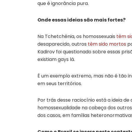
que é ignorância pura.
Onde essas ideias são mais fortes?
Na Tchetchênia, os homossexuais
têm si
desaparecido, outros
têm sido mortos
po
Kadirov foi questionado sobre essas pri
existiam gays lá.
É um exemplo extremo, mas não é tão i
em seus territórios.
Por trás desse raciocínio está a ideia de 
homossexualidade na cabeça dos outros.
dos casos, em famílias heteronormativas
Como o Brasil se insere neste context