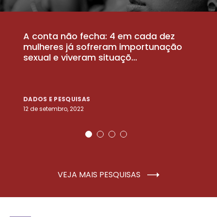
A conta não fecha: 4 em cada dez
P
la
mulheres já sofreram importunação
a
sexual e viveram situaçõ...
m
DADOS E PESQUISAS
D
12 de setembro, 2022
25
VEJA MAIS PESQUISAS