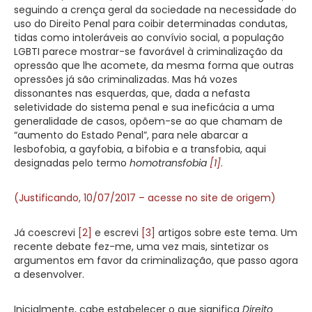
seguindo a crença geral da sociedade na necessidade do
uso do Direito Penal para coibir determinadas condutas,
tidas como intoleráveis ao convívio social, a população
LGBTI parece mostrar-se favorável à criminalização da
opressão que lhe acomete, da mesma forma que outras
opressões já são criminalizadas. Mas há vozes
dissonantes nas esquerdas, que, dada a nefasta
seletividade do sistema penal e sua ineficácia a uma
generalidade de casos, opõem-se ao que chamam de
“aumento do Estado Penal”, para nele abarcar a
lesbofobia, a gayfobia, a bifobia e a transfobia, aqui
designadas pelo termo
homotransfobia
[1]
.
(Justificando, 10/07/2017 – acesse no site de origem)
Já coescrevi
[2]
e escrevi
[3]
artigos sobre este tema. Um
recente debate fez-me, uma vez mais, sintetizar os
argumentos em favor da criminalização, que passo agora
a desenvolver.
Inicialmente, cabe estabelecer o que significa
Direito