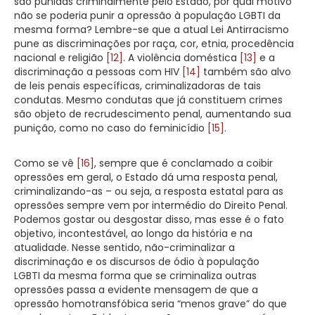
são punidas criminalmente pelo Estado, por qual motivo
não se poderia punir a opressão à população LGBTI da
mesma forma? Lembre-se que a atual Lei Antirracismo
pune as discriminações por raça, cor, etnia, procedência
nacional e religião
[12]
. A violência doméstica
[13]
e a
discriminação a pessoas com HIV
[14]
também são alvo
de leis penais específicas, criminalizadoras de tais
condutas. Mesmo condutas que já constituem crimes
são objeto de recrudescimento penal, aumentando sua
punição, como no caso do feminicídio
[15]
.
Como se vê
[16]
, sempre que é conclamado a coibir
opressões em geral, o Estado dá uma resposta penal,
criminalizando-as – ou seja, a resposta estatal para as
opressões sempre vem por intermédio do Direito Penal.
Podemos gostar ou desgostar disso, mas esse é o fato
objetivo, incontestável, ao longo da história e na
atualidade. Nesse sentido, não-criminalizar a
discriminação e os discursos de ódio à população
LGBTI da mesma forma que se criminaliza outras
opressões passa a evidente mensagem de que a
opressão homotransfóbica seria “menos grave” do que