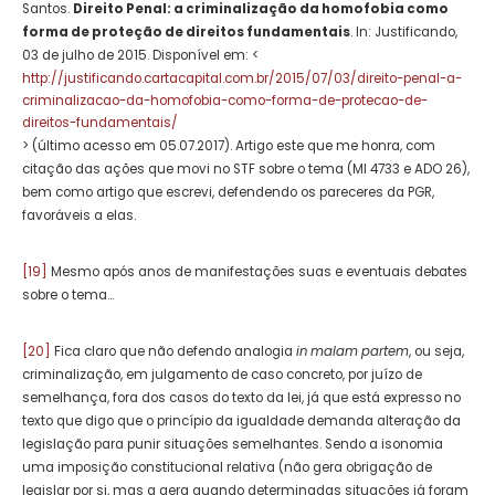
Santos.
Direito Penal: a criminalização da homofobia como
forma de proteção de direitos fundamentais
. In: Justificando,
03 de julho de 2015. Disponível em: <
http://justificando.cartacapital.com.br/2015/07/03/direito-penal-a-
criminalizacao-da-homofobia-como-forma-de-protecao-de-
direitos-fundamentais/
> (último acesso em 05.07.2017). Artigo este que me honra, com
citação das ações que movi no STF sobre o tema (MI 4733 e ADO 26),
bem como artigo que escrevi, defendendo os pareceres da PGR,
favoráveis a elas.
[19]
Mesmo após anos de manifestações suas e eventuais debates
sobre o tema…
[20]
Fica claro que não defendo analogia
in malam partem
, ou seja,
criminalização, em julgamento de caso concreto, por juízo de
semelhança, fora dos casos do texto da lei, já que está expresso no
texto que digo que o princípio da igualdade demanda alteração da
legislação para punir situações semelhantes. Sendo a isonomia
uma imposição constitucional relativa (não gera obrigação de
legislar por si, mas a gera quando determinadas situações já foram