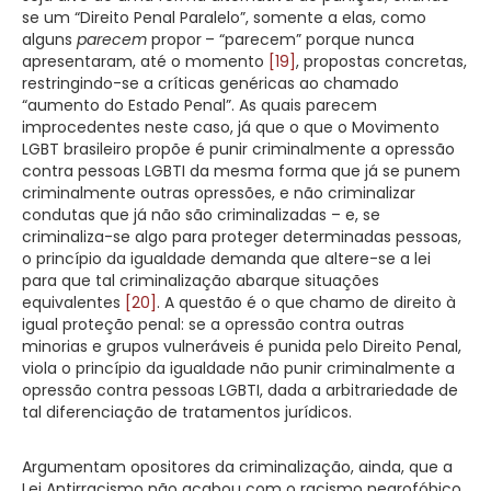
se um “Direito Penal Paralelo”, somente a elas, como
alguns
parecem
propor
– “parecem” porque nunca
apresentaram, até o momento
[19]
, propostas concretas,
restringindo-se a críticas genéricas ao chamado
“aumento do Estado Penal”. As quais parecem
improcedentes neste caso, já que o que o Movimento
LGBT brasileiro propõe é punir criminalmente a opressão
contra pessoas LGBTI da mesma forma que já se punem
criminalmente outras opressões, e não criminalizar
condutas que já não são criminalizadas – e, se
criminaliza-se algo para proteger determinadas pessoas,
o princípio da igualdade demanda que altere-se a lei
para que tal criminalização abarque situações
equivalentes
[20]
. A questão é o que chamo de direito à
igual proteção penal: se a opressão contra outras
minorias e grupos vulneráveis é punida pelo Direito Penal,
viola o princípio da igualdade não punir criminalmente a
opressão contra pessoas LGBTI, dada a arbitrariedade de
tal diferenciação de tratamentos jurídicos.
Argumentam opositores da criminalização, ainda, que a
Lei Antirracismo não acabou com o racismo negrofóbico