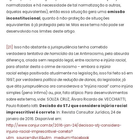
normatizadas e há necessidade de tal normatização a outras,
àquelas equivalentes), então essa situação gera uma
omissão
inconstitucional
, quanto à não-proteção de situações
equivalentes à já protegida pela lei. Mas esse tema não pode ser
desenvolvido nos limites deste artigo.
[21]
Isso não obstante a jurisprudência tenha cometido
verdadeira
tentativa de homicídio
da Lei Antirracismo, pela absurda
diferença, criada sem respaldo legal, entre
racismo
e
injúria racial
,
para afastar desta o crime de racismo – embora a
injúria
racial
esteja positivada atualmente na legislação, isso foi feito só em
1997, por verdadeira
política de redução de danos
, do legislador, já
que dita jurisprudência ora considerava a “injúria racial” como injúria
simples (pena ínfima) ou, pior, fato atípico. Para desenvolvimentos
sobre este tema, vide: SOUZA CRUZ, Álvaro Ricardo de. VECCHIATTI,
Paulo Roberto Iotti.
Decisão do STJ que considera injúria racial
imprescritível é correta
. In: Revista Consultor Jurídico, 24 de
janeiro de 2016. Disponível em:
http://www.conjur.com.br/2016-jan-24/decisao-stj-considera-
injuria-racial-imprescritivel-correta?
utm_source=dlvr.it&utm_medium=facebook