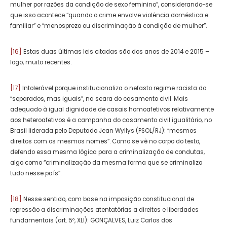
mulher por razões da condição de sexo feminino”, considerando-se
que isso acontece “quando o crime envolve violência doméstica e
familiar” e “menosprezo ou discriminação à condição de mulher”.
[16]
Estas duas últimas leis citadas são dos anos de 2014 e 2015 –
logo, muito recentes.
[17]
Intolerável porque institucionaliza o nefasto regime racista do
“separados, mas iguais”, na seara do casamento civil. Mais
adequado à igual dignidade de casais homoafetivos relativamente
aos heteroafetivos é a campanha do casamento civil igualitário, no
Brasil liderada pelo Deputado Jean Wyllys (PSOL/RJ): “mesmos
direitos com os mesmos nomes”. Como se vê no corpo do texto,
defendo essa mesma lógica para a criminalização de condutas,
algo como “criminalização da mesma forma que se criminaliza
tudo nesse país”.
[18]
Nesse sentido, com base na imposição constitucional de
repressão a discriminações atentatórias a direitos e liberdades
fundamentais (art. 5º, XLI): GONÇALVES, Luiz Carlos dos