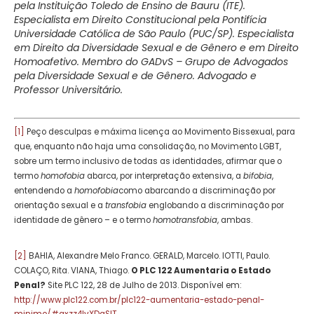
pela Instituição Toledo de Ensino de Bauru (ITE).
Especialista em Direito Constitucional pela Pontifícia
Universidade Católica de São Paulo (PUC/SP). Especialista
em Direito da Diversidade Sexual e de Gênero e em Direito
Homoafetivo. Membro do GADvS – Grupo de Advogados
pela Diversidade Sexual e de Gênero. Advogado e
Professor Universitário.
[1]
Peço desculpas e máxima licença ao Movimento Bissexual, para
que, enquanto não haja uma consolidação, no Movimento LGBT,
sobre um termo inclusivo de todas as identidades, afirmar que o
termo
homofobia
abarca, por interpretação extensiva, a
bifobia
,
entendendo a
homofobia
como abarcando a discriminação por
orientação sexual e a
transfobia
englobando a discriminação por
identidade de gênero – e o termo
homotransfobia
, ambas.
[2]
BAHIA, Alexandre Melo Franco. GERALD, Marcelo. IOTTI, Paulo.
COLAÇO, Rita. VIANA, Thiago.
O PLC 122 Aumentaria o Estado
Penal?
Site PLC 122, 28 de Julho de 2013. Disponível em:
http://www.plc122.com.br/plc122-aumentaria-estado-penal-
minimo/#axzz4lvXDqSlT