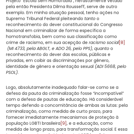
Projeto “Escola Sem Homofobia”, nefastamente vetado
pela então Presidenta Dilma Rousseff, serve de outro
exemplo. Em minha atuação pessoal, tenho ações no
Supremo Tribunal Federal pleiteando
tanto
o
reconhecimento do dever constitucional do Congresso
Nacional em criminalizar de forma específica a
homotransfobia, bem como sua classificação como
crime de racismo, em sua acepção de
racismo social
[8]
(MI 4733, pela ABGLT, e ADO 26, pelo PPS)
,
quanto
o
reconhecimento do dever das escolas, públicas e
privadas, em coibir as discriminações por gênero,
identidade de gênero e orientação sexual
(ADI 5668, pelo
PSOL)
.
Logo, absolutamente inadequado falar-se como se a
defesa da pauta da criminalização fosse “incompatível”
com a defesa de pautas de educação. Há considerável
tempo defendo a concomitância de ambas as lutas: pela
criminalização, como medida de curto prazo, para
fornecer imediatamente mecanismos de proteção à
população LGBTI brasileira
[9]
, e a educação, como
medida de longo prazo, para transformação social. E essa