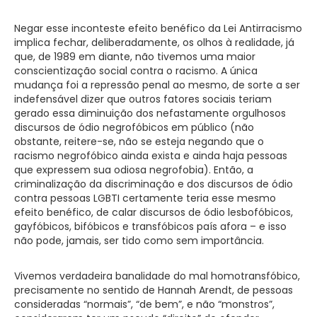
Negar esse inconteste efeito benéfico da Lei Antirracismo
implica fechar, deliberadamente, os olhos à realidade, já
que, de 1989 em diante, não tivemos uma maior
conscientização social contra o racismo. A única
mudança foi a repressão penal ao mesmo, de sorte a ser
indefensável dizer que outros fatores sociais teriam
gerado essa diminuição dos nefastamente orgulhosos
discursos de ódio negrofóbicos em público (não
obstante, reitere-se, não se esteja negando que o
racismo negrofóbico ainda exista e ainda haja pessoas
que expressem sua odiosa negrofobia). Então, a
criminalização da discriminação e dos discursos de ódio
contra pessoas LGBTI certamente teria esse mesmo
efeito benéfico, de calar discursos de ódio lesbofóbicos,
gayfóbicos, bifóbicos e transfóbicos país afora – e isso
não pode, jamais, ser tido como sem importância.
Vivemos verdadeira banalidade do mal homotransfóbico,
precisamente no sentido de Hannah Arendt, de pessoas
consideradas “normais”, “de bem”, e não “monstros”,