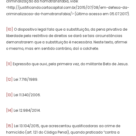
criminalização da homotransfobia, vide:
<http://justificando.cartacapital.com.br/2015/07/08/em-defesa-da-
criminalizacao-da-homotransfobia/> (último acesso em 05.07.2017).
[10]
O dispositivo legal fala que a substituição, da pena privativa de
liberdade pela restritiva de direitos se dará se tais circunstâncias
demonstrarem que a substituição é necessária. Neste texto, afirmei
o mesmo, mas em sentido contrário, daí o colchete.
[11]
Expressão que ouvi, pela primeira vez, do militante Beto de Jesus.
[12]
Lei 7.716/1989.
[13]
Lei 11.340/2006.
[14]
Lei 12.984/2014.
[15]
Lei 13.104/2015, que acrescentou qualificadoras ao crime de
homicídio (art. 121 do Código Penal), quando praticado “contra a