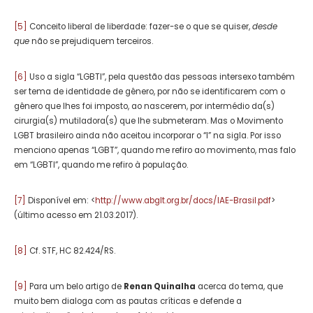
[5]
Conceito liberal de liberdade: fazer-se o que se quiser,
desde
que
não se prejudiquem terceiros.
[6]
Uso a sigla “LGBTI”, pela questão das pessoas intersexo também
ser tema de identidade de gênero, por não se identificarem com o
gênero que lhes foi imposto, ao nascerem, por intermédio da(s)
cirurgia(s) mutiladora(s) que lhe submeteram. Mas o Movimento
LGBT brasileiro ainda não aceitou incorporar o “I” na sigla. Por isso
menciono apenas “LGBT”, quando me refiro ao movimento, mas falo
em “LGBTI”, quando me refiro à população.
[7]
Disponível em: <
http://www.abglt.org.br/docs/IAE-Brasil.pdf
>
(último acesso em 21.03.2017).
[8]
Cf. STF, HC 82.424/RS.
[9]
Para um belo artigo de
Renan Quinalha
acerca do tema, que
muito bem dialoga com as pautas críticas e defende a