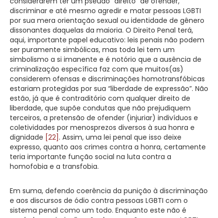
considerarem ter um pseudo “direito” de ofender,
discriminar e até mesmo agredir e matar pessoas LGBTI
por sua mera orientação sexual ou identidade de gênero
dissonantes daquelas da maioria. O Direito Penal terá,
aqui, importante papel educativo: leis penais não podem
ser puramente simbólicas, mas toda lei tem um
simbolismo a si imanente e é notório que a ausência de
criminalização específica faz com que muitos(as)
considerem ofensas e discriminações homotransfóbicas
estariam protegidas por sua “liberdade de expressão”. Não
estão, já que é contraditório com qualquer direito de
liberdade, que supõe condutas que não prejudiquem
terceiros, a pretensão de ofender (injuriar) indivíduos e
coletividades por menosprezos diversos à sua honra e
dignidade
[22]
. Assim, uma lei penal que isso deixe
expresso, quanto aos crimes contra a honra, certamente
teria importante função social na luta contra a
homofobia e a transfobia.
Em suma, defendo coerência da punição à discriminação
e aos discursos de ódio contra pessoas LGBTI com o
sistema penal como um todo. Enquanto este não é