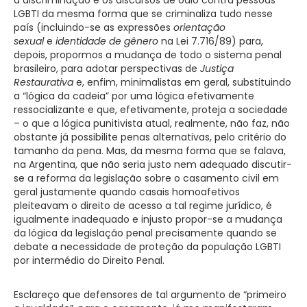
LGBTI da mesma forma que se criminaliza tudo nesse
país (incluindo-se as expressões
orientação
sexual
e
identidade de gênero
na Lei 7.716/89) para,
depois, propormos a mudança de todo o sistema penal
brasileiro, para adotar perspectivas de
Justiça
Restaurativa
e, enfim, minimalistas em geral, substituindo
a “lógica da cadeia” por uma lógica efetivamente
ressocializante e que, efetivamente, proteja a sociedade
– o que a lógica punitivista atual, realmente, não faz, não
obstante já possibilite penas alternativas, pelo critério do
tamanho da pena. Mas, da mesma forma que se falava,
na Argentina, que não seria justo nem adequado discutir-
se a reforma da legislação sobre o casamento civil em
geral justamente quando casais homoafetivos
pleiteavam o direito de acesso a tal regime jurídico, é
igualmente inadequado e injusto propor-se a mudança
da lógica da legislação penal precisamente quando se
debate a necessidade de proteção da população LGBTI
por intermédio do Direito Penal.
Esclareço que defensores de tal argumento de “primeiro