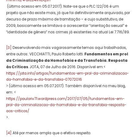
(último acesso em 05.07.2017). Note-se que o PLC 122/06 é um
projeto que não existe mais, já que foi definitivamente arquivado, por
decurso de prazo máximo de tramitação – e cujo substitutivo, de
2009, basicamente se limitava a acrescentar “orientação sexual” e
“identidade de gênero” nos crimes já existentes na atual Lei 7.716/89.
[3]
Desenvolvendo mais vagarosamente temas aqui trabalhados,
entre outros: VECCHIATTI, Paulo Roberto Iotti.
Fundamentos em prol
da Criminalização da Homofobia e da Transfobia. Resposta
às Críticas
. JOTA, 07 de Julho de 2016. Disponível em:<
https://jota.info/artigos/fundamentos-em-prol-da-criminalizacao-
da-homofobia-e-da-transfobia-07072016
> (último acesso em 05.07.2017). Também disponível no meu blog,
em: <
https://pauloriv71.wordpress.com/2017/07/05/fundamentos-em-
prol-da-criminalizacao-da-homofobia-e-da-transfobia-resposta-
aos-criticos/
>.
[4]
Até por menos ampla que o efetivo
respeito.