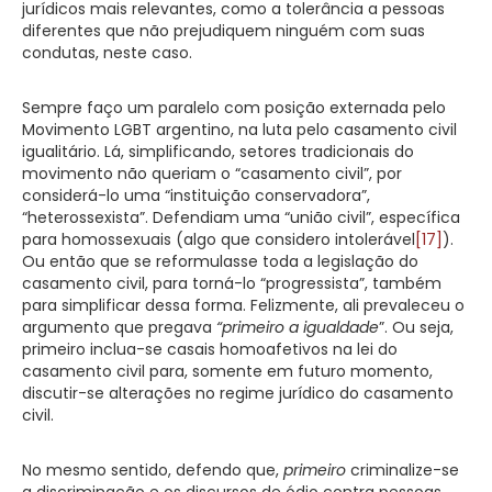
jurídicos mais relevantes, como a tolerância a pessoas
diferentes que não prejudiquem ninguém com suas
condutas, neste caso.
Sempre faço um paralelo com posição externada pelo
Movimento LGBT argentino, na luta pelo casamento civil
igualitário. Lá, simplificando, setores tradicionais do
movimento não queriam o “casamento civil”, por
considerá-lo uma “instituição conservadora”,
“heterossexista”. Defendiam uma “união civil”, específica
para homossexuais (algo que considero intolerável
[17]
).
Ou então que se reformulasse toda a legislação do
casamento civil, para torná-lo “progressista”, também
para simplificar dessa forma. Felizmente, ali prevaleceu o
argumento que pregava
“primeiro
a
igualdade
”. Ou seja,
primeiro inclua-se casais homoafetivos na lei do
casamento civil para, somente em futuro momento,
discutir-se alterações no regime jurídico do casamento
civil.
No mesmo sentido, defendo que,
primeiro
criminalize-se
a discriminação e os discursos de ódio contra pessoas