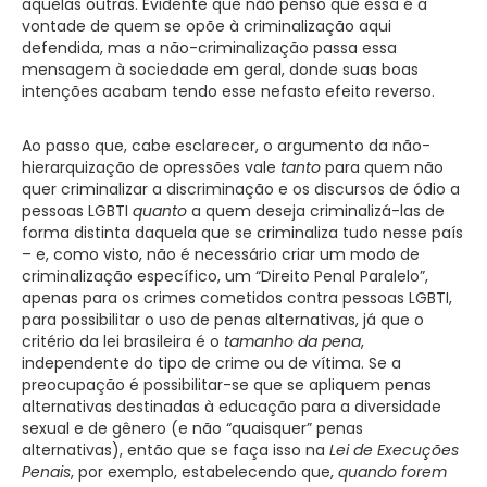
aquelas outras. Evidente que não penso que essa é a
vontade de quem se opõe à criminalização aqui
defendida, mas a não-criminalização passa essa
mensagem à sociedade em geral, donde suas boas
intenções acabam tendo esse nefasto efeito reverso.
Ao passo que, cabe esclarecer, o argumento da não-
hierarquização de opressões vale
tanto
para quem não
quer criminalizar a discriminação e os discursos de ódio a
pessoas LGBTI
quanto
a quem deseja criminalizá-las de
forma distinta daquela que se criminaliza tudo nesse país
– e, como visto, não é necessário criar um modo de
criminalização específico, um “Direito Penal Paralelo”,
apenas para os crimes cometidos contra pessoas LGBTI,
para possibilitar o uso de penas alternativas, já que o
critério da lei brasileira é o
tamanho da pena
,
independente do tipo de crime ou de vítima. Se a
preocupação é possibilitar-se que se apliquem penas
alternativas destinadas à educação para a diversidade
sexual e de gênero (e não “quaisquer” penas
alternativas), então que se faça isso na
Lei de Execuções
Penais
, por exemplo, estabelecendo que,
quando forem