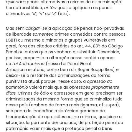
aplicadas
penas alternativas a crimes de discriminação
homotransfóbica,
então
que se apliquem as penas
alternativas “x”, “y” ou “z” (etc).
Mas sem
obrigar-se
a aplicação de penas não-privativas
de liberdade
somente
a crimes cometidos contra pessoas
LGBTI ou mesmo a minorias e grupos vulneráveis em
geral, fora dos citados critérios do art. 44, §3º, do Código
Penal ou outros que os venham a substituir. Descabido,
por isso, propor-se a alteração nesse sentido apenas
da
Lei Antirracismo
(nossa Lei Penal Geral
Antidiscriminatória, como bem diz Roger Raupp Rios) e
deixar-se o restante das criminalizações da forma
punitivista atual, porque, nesse caso, a
opressão ao
patrimônio
valerá mais que as
opressões propriamente
ditas
. Crimes de ódio e opressões em geral precisam ser
criminalizadas da mesma forma que se criminaliza tudo
nesse país (embora de forma mais rigorosa, cf. supra),
sob pena de incoerência sistêmica geradora de
hierarquização de opressões ou, no mínimo, que piore a
situação, largamente denunciada, de proteção penal ao
patrimônio valer mais que a proteção penal a bens