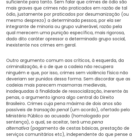
suficiente para tanto. Sem falar que crimes de ódio são
mais graves que crimes não praticados em razão de tal
ódio, justamente por praticados por desumanização (ou
mesmo desprezo) a determinada pessoa, por ela ser
integrante de minoria ou grupo vulnerável, razão pela
qual merecem uma punição específica, mais rigorosa,
dado dito caráter opressor a determinado grupo social,
inexistente nos crimes em geral.
Outro argumento comum aos críticos, à esquerda, da
criminalização, é o de que a cadeia não recupera
ninguém e que, por isso, crimes sem violência física não
deveriam ser punidos dessa forma. Sem discordar que as
cadeias mais parecem masmorras medievais,
inadequadas à finalidade de ressocialização, inerente às
penas, o argumento ignora algo central do Direito
Brasileiro. Crimes cuja pena máxima de dois anos são
passíveis de
transação penal
(um acordo), ofertado pelo
Ministério Público ao acusado (homologado por
sentença), o qual, se aceitar, terá uma
pena
alternativa
(pagamento de cestas básicas, prestação de
serviços comunitários etc), independente do que pense a