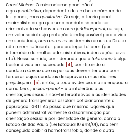
Penal Mínimo
. O minimalismo penal não é
algo
quantitativo
, dependente de um baixo número de
leis penais, mas
qualitativo
. Ou seja, a teoria penal
minimalista prega que uma conduta só pode ser
criminalizada
se
houver um
bem jurídico-penal
, ou seja,
um valor social cuja proteção é indispensável para a vida
em sociedade,
bem como se
os demais ramos do Direito
não forem suficientes para proteger tal bem (por
intermédio de multas administrativas, indenizações civis
etc). Nesse sentido, considerando que a
tolerância
é algo
basilar à vida em sociedade
[4]
, constituindo a
conduta
mínima
que as pessoas devem ter para com
terceiros cujas condutas desaprovem, mas não lhes
prejudiquem
[5]
, então, à toda evidência, ela se enquadra
como
bem jurídico-penal
– e a intolerância às
orientações sexuais não-heteroafetivas e às identidades
de gênero transgêneras assolam cotidianamente a
população LGBTI. Ao passo que mesmo lugares que
punem administrativamente a discriminação por
orientação sexual e por identidade de gênero, como o
Estado de São Paulo (Lei Estadual 10.948/01), não têm
conseguido coibir a homotransfobia, donde o outro