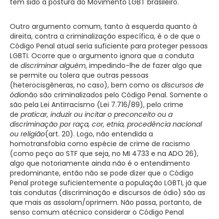
tem sido a postura do Movimento LGBT brasileiro.
Outro argumento comum, tanto à esquerda quanto à
direita, contra a criminalização específica, é o de que o
Código Penal atual seria suficiente para proteger pessoas
LGBTI. Ocorre que o argumento ignora que a conduta
de
discriminar alguém
, impedindo-lhe de fazer algo que
se permite ou tolera que outras pessoas
(heterocisgêneras, no caso), bem como os
discursos de
ódio
não são criminalizados pelo Código Penal. Somente o
são pela Lei Antirracismo (Lei 7.716/89), pelo crime
de
praticar, induzir ou incitar o preconceito ou a
discriminação por raça, cor, etnia, procedência nacional
ou religião
(art. 20). Logo, não entendida a
homotransfobia como espécie de crime de racismo
(como peço ao STF que seja, no MI 4733 e na ADO 26),
algo que notoriamente ainda não é o entendimento
predominante, então não se pode dizer que o Código
Penal protege suficientemente a população LGBTI, já que
tais condutas (discriminação e discursos de ódio) são as
que mais as assolam/oprimem. Não passa, portanto, de
senso comum atécnico considerar o Código Penal