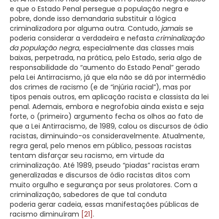
e que o Estado Penal persegue a população negra e
pobre, donde isso demandaria substituir a lógica
criminalizadora por alguma outra. Contudo,
jamais
se
poderia considerar a verdadeira e nefasta
criminalização
da população negra
, especialmente das classes mais
baixas, perpetrada, na prática, pelo Estado, seria algo de
responsabilidade do “aumento do Estado Penal” gerado
pela Lei Antirracismo, já que ela não se dá por intermédio
dos crimes de racismo (e de “injúria racial”), mas por
tipos penais outros, em aplicação racista e classista da lei
penal. Ademais, embora e negrofobia ainda exista e seja
forte, o (primeiro) argumento fecha os olhos ao fato de
que a Lei Antirracismo, de 1989, calou os discursos de ódio
racistas, diminuindo-os consideravelmente. Atualmente,
regra geral, pelo menos em público, pessoas racistas
tentam disfarçar seu racismo, em virtude da
criminalização. Até 1989, pseudo “piadas” racistas eram
generalizadas e discursos de ódio racistas ditos com
muito orgulho e segurança por seus prolatores. Com a
criminalização, sabedores de que tal conduta
poderia gerar cadeia, essas manifestações públicas de
racismo diminuíram
[21]
.