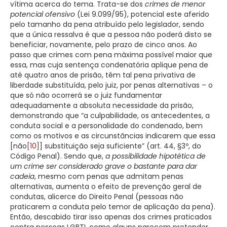
vítima acerca do tema. Trata-se dos
crimes de menor
potencial ofensivo
(Lei 9.099/95), potencial este aferido
pelo tamanho da pena atribuído pelo legislador, sendo
que a única ressalva é que a pessoa não poderá disto se
beneficiar, novamente, pelo prazo de cinco anos. Ao
passo que crimes com pena máxima possível maior que
essa, mas cuja sentença condenatória aplique pena de
até quatro anos de prisão, têm tal pena privativa de
liberdade substituída, pelo juiz, por penas alternativas – o
que só não ocorrerá se o juiz fundamentar
adequadamente a absoluta necessidade da prisão,
demonstrando que “a culpabilidade, os antecedentes, a
conduta social e a personalidade do condenado, bem
como os motivos e as circunstâncias indicarem que essa
[não
[10]
] substituição seja suficiente” (art. 44, §3º, do
Código Penal). Sendo que,
a possibilidade hipotética de
um crime ser considerado grave o bastante para dar
cadeia
, mesmo com penas que admitam penas
alternativas, aumenta o efeito de prevenção geral de
condutas, alicerce do Direito Penal (pessoas não
praticarem a conduta pelo temor de aplicação da pena).
Então, descabido tirar isso apenas dos crimes praticados
contra pessoas LGBTI, como alguns parecem pretender,