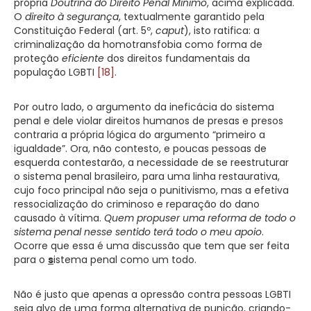
própria
Doutrina do Direito Penal Mínimo
, acima explicada.
O
direito à segurança
, textualmente garantido pela
Constituição Federal (art. 5º,
caput
), isto ratifica: a
criminalização da homotransfobia como forma de
proteção
eficiente
dos direitos fundamentais da
população LGBTI
[18]
.
Por outro lado, o argumento da ineficácia do sistema
penal e dele violar direitos humanos de presas e presos
contraria a própria lógica do argumento “primeiro a
igualdade”. Ora, não contesto, e poucas pessoas de
esquerda contestarão, a necessidade de se reestruturar
o sistema penal brasileiro, para uma linha restaurativa,
cujo foco principal não seja o punitivismo, mas a efetiva
ressocialização do criminoso e reparação do dano
causado à vítima.
Quem propuser uma reforma de todo o
sistema penal nesse sentido terá todo o meu apoio
.
Ocorre que essa é uma discussão que tem que ser feita
para o
s
istema penal como um todo.
Não é justo que apenas a opressão contra pessoas LGBTI
seja alvo de uma forma alternativa de punição, criando-