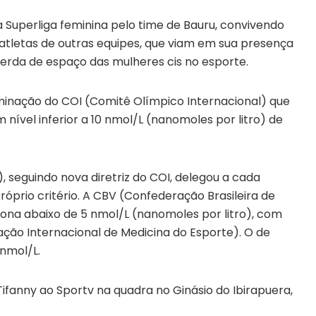
a Superliga feminina pelo time de Bauru, convivendo
tletas de outras equipes, que viam em sua presença
erda de espaço das mulheres cis no esporte.
minação do COI (Comitê Olímpico Internacional) que
 nível inferior a 10 nmol/L (nanomoles por litro) de
), seguindo nova diretriz do COI, delegou a cada
óprio critério. A CBV (Confederação Brasileira de
rona abaixo de 5 nmol/L (nanomoles por litro), com
ão Internacional de Medicina do Esporte). O de
 nmol/L.
 Tifanny ao Sportv na quadra no Ginásio do Ibirapuera,