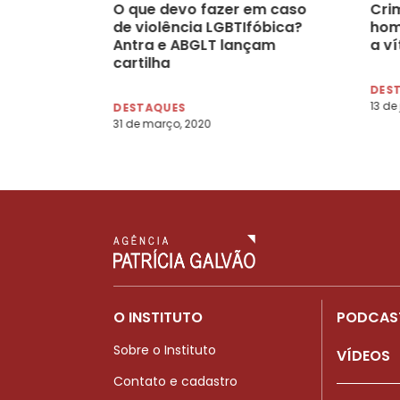
O que devo fazer em caso
Cri
de violência LGBTIfóbica?
hom
Antra e ABGLT lançam
a v
cartilha
DES
13 de
DESTAQUES
31 de março, 2020
O INSTITUTO
PODCAS
Sobre o Instituto
VÍDEOS
Contato e cadastro