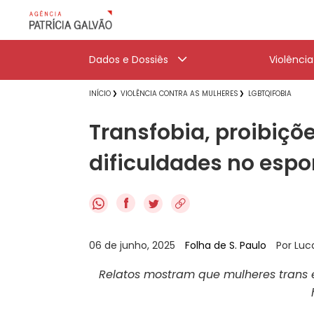
Dados e Dossiês
Violênci
INÍCIO
VIOLÊNCIA CONTRA AS MULHERES
LGBTQIFOBIA
Transfobia, proibiçõe
dificuldades no espo
f
06 de junho, 2025
Folha de S. Paulo
Por Lu
Relatos mostram que mulheres tran