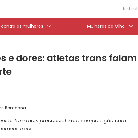
Institu
a contra as mulheres
Mulheres de Olho
s e dores: atletas trans falam
rte
cas Bombana
s enfrentam mais preconceito em comparação com
homens trans