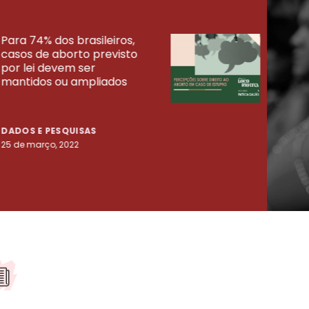
Para 74% dos brasileiros,
30% 
casos de aborto previsto
fora
UISAS
por lei devem ser
mort
mantidos ou ampliados
uma 
tenta
DADOS E PESQUISAS
DADO
25 de março, 2022
23 de