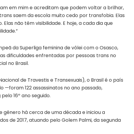
iram em mim e acreditam que podem voltar a brilhar,
 trans saem da escola muito cedo por transfobia. Elas
las não têm visibilidade. E hoje, a cada dia que
lidade.”
mpeã da Superliga feminina de vôlei com o Osasco,
as dificuldades enfrentadas por pessoas trans no
al no Brasil.
cional de Travestis e Transexuais), o Brasil é o país
do —foram 122 assassinatos no ano passado,
 pelo 16º ano seguido.
de gênero há cerca de uma década e iniciou a
ados de 2017, atuando pelo Golem Palmi, da segunda