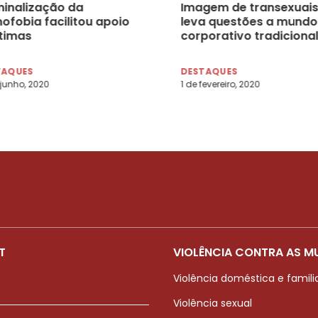
minalização da
Imagem de transexuais
ofobia facilitou apoio
leva questões a mundo
ítimas
corporativo tradicional
TAQUES
DESTAQUES
 junho, 2020
1 de fevereiro, 2020
T
VIOLÊNCIA CONTRA AS M
Violência doméstica e famili
Violência sexual