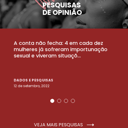
PESQUISAS
DE OPINIÃO
A conta não fecha: 4 em cada dez
P
la
mulheres já sofreram importunação
a
sexual e viveram situaçõ...
m
DADOS E PESQUISAS
D
12 de setembro, 2022
25
VEJA MAIS PESQUISAS