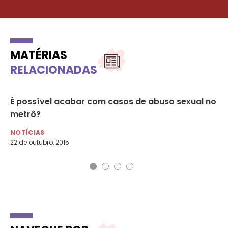
MATÉRIAS
RELACIONADAS
de
É possível acabar com casos de abuso sexual no
Vi
metrô?
Re
NOTÍCIAS
NO
22 de outubro, 2015
20 