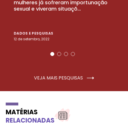
la
mulheres já sofreram importunação
a
sexual e viveram situaçõ...
m
DADOS E PESQUISAS
D
12 de setembro, 2022
25
VEJA MAIS PESQUISAS
MATÉRIAS
RELACIONADAS