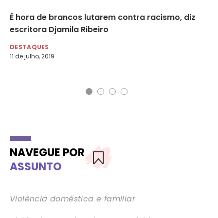
É hora de brancos lutarem contra racismo, diz
At
não
escritora Djamila Ribeiro
de
DESTAQUES
DA
11 de julho, 2019
1 d
NAVEGUE POR
ASSUNTO
Violência doméstica e familiar