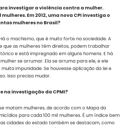
ra investigar a violência contra a mulher.
 mulheres. Em 2012, uma nova CPI investiga o
ntas mulheres no Brasil?
 Há o machismo, que é muito forte na sociedade. A
 que as mulheres têm direitos, podem trabalhar
stórico e está impregnado em alguns homens. E há
ulher se arrumar. Ela se arruma para ele, e ele
á muita impunidade. Se houvesse aplicação da lei e
so. Isso precisa mudar.
ge na investigação da CPMI?
s se matam mulheres, de acordo com o Mapa da
micídios para cada 100 mil mulheres. É um índice bem
gumas cidades do estado também se destacam, como