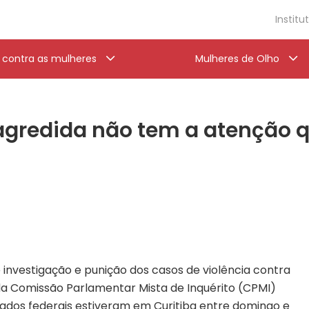
Institu
a contra as mulheres
Mulheres de Olho
agredida não tem a atenção q
 investigação e punição dos casos de violência contra
a Comissão Parlamentar Mista de Inquérito (CPMI)
tados federais estiveram em Curitiba entre domingo e