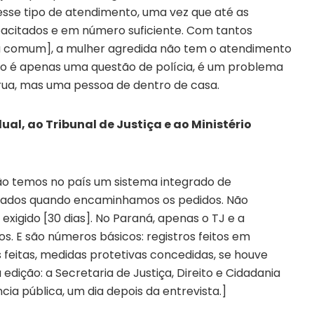
esse tipo de atendimento, uma vez que até as
pacitados e em número suficiente. Com tantos
a comum], a mulher agredida não tem o atendimento
ão é apenas uma questão de polícia, é um problema
 rua, mas uma pessoa de dentro de casa.
al, ao Tribunal de Justiça e ao Ministério
Não temos no país um sistema integrado de
rados quando encaminhamos os pedidos. Não
igido [30 dias]. No Paraná, apenas o TJ e a
. E são números básicos: registros feitos em
s feitas, medidas protetivas concedidas, se houve
 edição: a Secretaria de Justiça, Direito e Cidadania
ia pública, um dia depois da entrevista.]