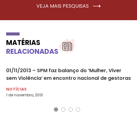
VEJA MAIS PESQUISAS
MATÉRIAS
RELACIONADAS
01/11/2013 – SPM faz balanço do ‘Mulher, Viver
Mu
sem Violência’ em encontro nacional de gestoras
va
NOTÍCIAS
NO
1 de novembro, 2013
30 