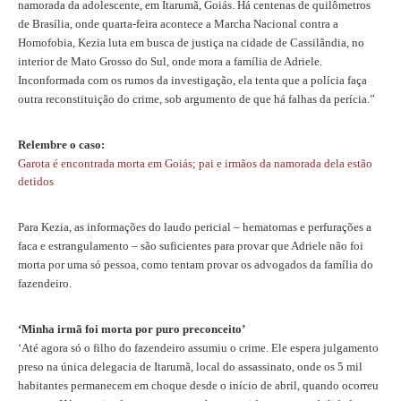
namorada da adolescente, em Itarumã, Goiás. Há centenas de quilômetros
de Brasília, onde quarta-feira acontece a Marcha Nacional contra a
Homofobia, Kezia luta em busca de justiça na cidade de Cassilândia, no
interior de Mato Grosso do Sul, onde mora a família de Adriele.
Inconformada com os rumos da investigação, ela tenta que a polícia faça
outra reconstituição do crime, sob argumento de que há falhas da perícia.”
Relembre o caso:
Garota é encontrada morta em Goiás; pai e irmãos da namorada dela estão
detidos
Para Kezia, as informações do laudo pericial – hematomas e perfurações a
faca e estrangulamento – são suficientes para provar que Adriele não foi
morta por uma só pessoa, como tentam provar os advogados da família do
fazendeiro.
‘Minha irmã foi morta por puro preconceito’
‘Até agora só o filho do fazendeiro assumiu o crime. Ele espera julgamento
preso na única delegacia de Itarumã, local do assassinato, onde os 5 mil
habitantes permanecem em choque desde o início de abril, quando ocorreu