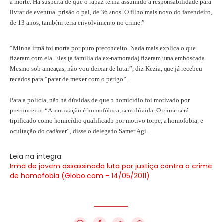
a morte. Há suspeita de que o rapaz tenha assumido a responsabilidade para
livrar de eventual prisão o pai, de 36 anos. O filho mais novo do fazendeiro,
de 13 anos, também teria envolvimento no crime.”
“Minha irmã foi morta por puro preconceito. Nada mais explica o que
fizeram com ela. Eles (a família da ex-namorada) fizeram uma emboscada.
Mesmo sob ameaças, não vou deixar de lutar”, diz Kezia, que já recebeu
recados para “parar de mexer com o perigo”.
Para a polícia, não há dúvidas de que o homicídio foi motivado por
preconceito. “
A motivação é homofóbica, sem dúvida. O crime será
tipificado como homicídio qualificado por motivo torpe, a homofobia, e
ocultação do cadáver”, disse o delegado Samer Agi.
Leia na íntegra:
Irmã de jovem assassinada luta por justiça contra o crime
de homofobia (Globo.com – 14/05/2011)