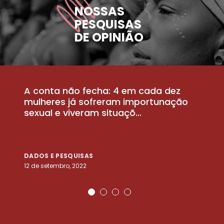
NOSSAS
PESQUISAS
DE OPINIÃO
A conta não fecha: 4 em cada dez
P
la
mulheres já sofreram importunação
a
sexual e viveram situaçõ...
m
DADOS E PESQUISAS
D
12 de setembro, 2022
25