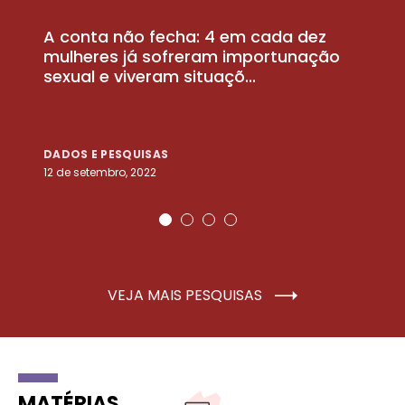
A conta não fecha: 4 em cada dez
P
la
mulheres já sofreram importunação
a
sexual e viveram situaçõ...
m
DADOS E PESQUISAS
D
12 de setembro, 2022
25
VEJA MAIS PESQUISAS
MATÉRIAS