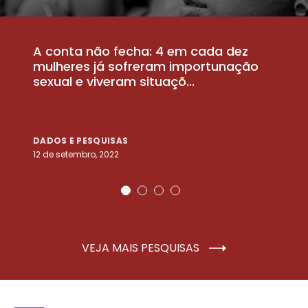
A conta não fecha: 4 em cada dez
P
la
mulheres já sofreram importunação
a
sexual e viveram situaçõ...
m
DADOS E PESQUISAS
D
12 de setembro, 2022
25
VEJA MAIS PESQUISAS