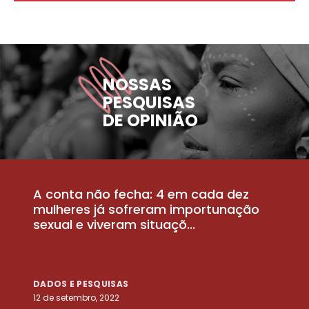
NOSSAS
PESQUISAS
DE OPINIÃO
A conta não fecha: 4 em cada dez
P
la
mulheres já sofreram importunação
a
sexual e viveram situaçõ...
m
DADOS E PESQUISAS
D
12 de setembro, 2022
25