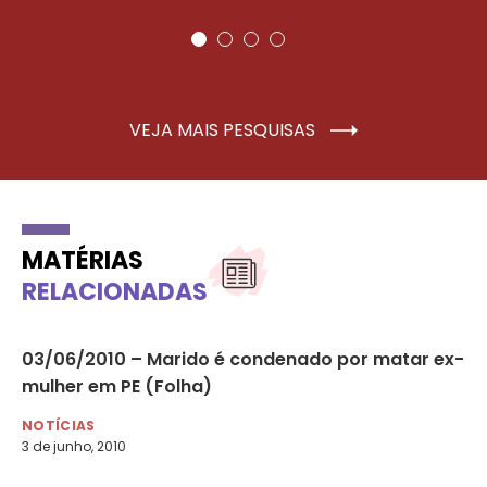
VEJA MAIS PESQUISAS
MATÉRIAS
RELACIONADAS
03/06/2010 – Marido é condenado por matar ex-
18
mulher em PE (Folha)
re
cr
NOTÍCIAS
3 de junho, 2010
NO
18 