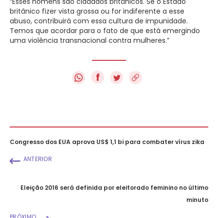
“Esses homens são cidadãos britânicos. Se o Estado
britânico fizer vista grossa ou for indiferente a esse
abuso, contribuirá com essa cultura de impunidade.
Temos que acordar para o fato de que está emergindo
uma violência transnacional contra mulheres.”
f
Congresso dos EUA aprova US$ 1,1 bi para combater vírus zika
ANTERIOR
Eleição 2016 será definida por eleitorado feminino no último
minuto
PRÓXIMO