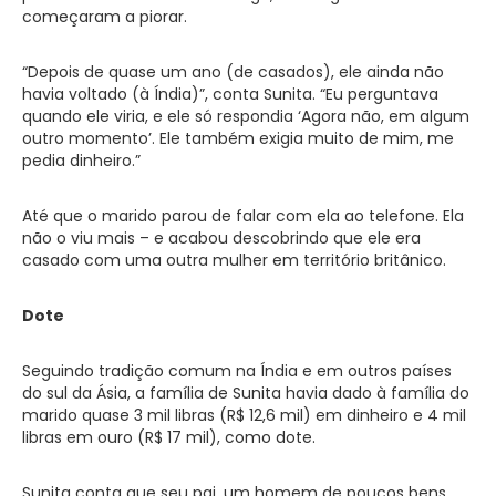
começaram a piorar.
“Depois de quase um ano (de casados), ele ainda não
havia voltado (à Índia)”, conta Sunita. “Eu perguntava
quando ele viria, e ele só respondia ‘Agora não, em algum
outro momento’. Ele também exigia muito de mim, me
pedia dinheiro.”
Até que o marido parou de falar com ela ao telefone. Ela
não o viu mais – e acabou descobrindo que ele era
casado com uma outra mulher em território britânico.
Dote
Seguindo tradição comum na Índia e em outros países
do sul da Ásia, a família de Sunita havia dado à família do
marido quase 3 mil libras (R$ 12,6 mil) em dinheiro e 4 mil
libras em ouro (R$ 17 mil), como dote.
Sunita conta que seu pai, um homem de poucos bens,