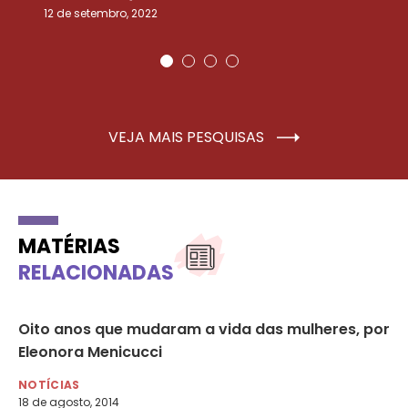
12 de setembro, 2022
25
VEJA MAIS PESQUISAS
MATÉRIAS
RELACIONADAS
s
Oito anos que mudaram a vida das mulheres, por
Re
Eleonora Menicucci
es
NOTÍCIAS
NO
18 de agosto, 2014
24 