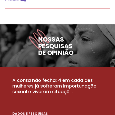
NOSSAS
PESQUISAS
DE OPINIÃO
A conta não fecha: 4 em cada dez
P
la
mulheres já sofreram importunação
a
sexual e viveram situaçõ...
m
DADOS E PESQUISAS
D