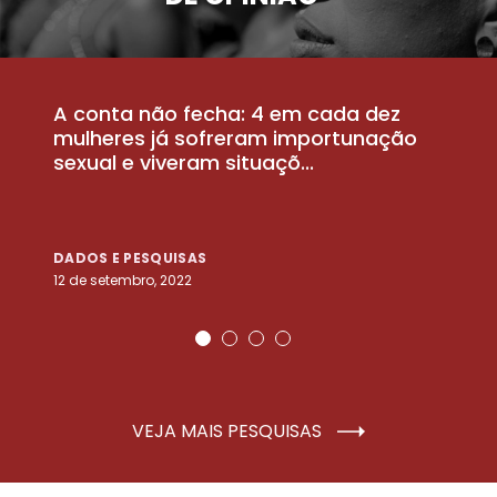
A conta não fecha: 4 em cada dez
P
la
mulheres já sofreram importunação
a
sexual e viveram situaçõ...
m
DADOS E PESQUISAS
D
12 de setembro, 2022
25
VEJA MAIS PESQUISAS