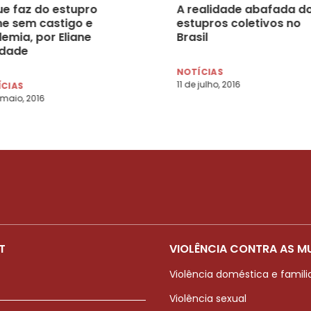
ue faz do estupro
A realidade abafada d
me sem castigo e
estupros coletivos no
emia, por Eliane
Brasil
ndade
NOTÍCIAS
11 de julho, 2016
ÍCIAS
 maio, 2016
T
VIOLÊNCIA CONTRA AS M
Violência doméstica e famili
Violência sexual