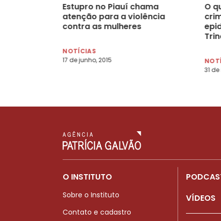
Estupro no Piauí chama
O q
atenção para a violência
cri
contra as mulheres
epid
Tri
NOTÍCIAS
17 de junho, 2015
NOT
31 de
O INSTITUTO
PODCAS
Sobre o Instituto
VÍDEOS
Contato e cadastro