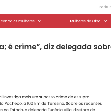
Institu
a contra as mulheres
Mulheres de Olho
a; é crime”, diz delegada sob
vil investiga mais um suposto crime de estupro
edo Pacheco, a 160 km de Teresina. Sobre os recentes
s no Estado, a delegada Eugênia Villa, diretora de