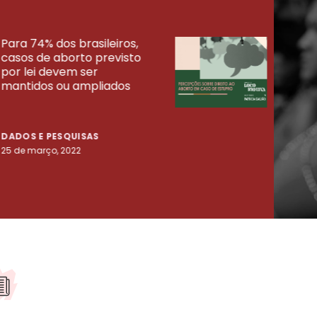
Para 74% dos brasileiros,
30% 
casos de aborto previsto
fora
UISAS
por lei devem ser
mort
mantidos ou ampliados
uma 
tenta
DADOS E PESQUISAS
DADO
25 de março, 2022
23 de