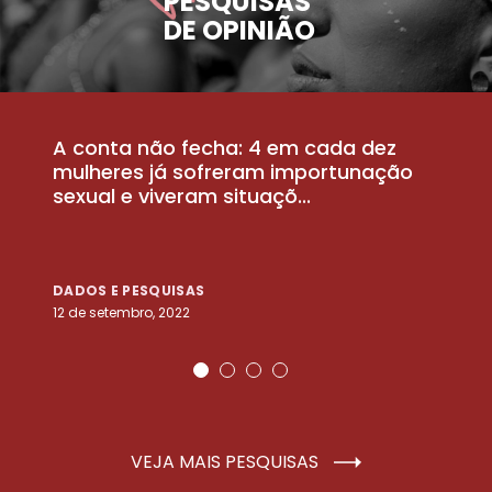
PESQUISAS
DE OPINIÃO
A conta não fecha: 4 em cada dez
P
la
mulheres já sofreram importunação
a
sexual e viveram situaçõ...
m
DADOS E PESQUISAS
D
12 de setembro, 2022
25
VEJA MAIS PESQUISAS