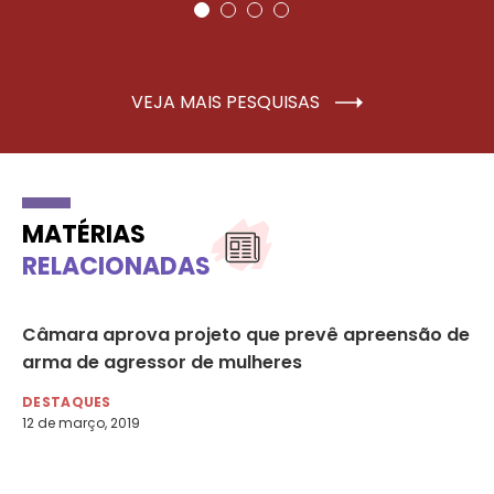
VEJA MAIS PESQUISAS
MATÉRIAS
RELACIONADAS
um
Câmara aprova projeto que prevê apreensão de
MM
arma de agressor de mulheres
co
20
DESTAQUES
12 de março, 2019
AG
19 