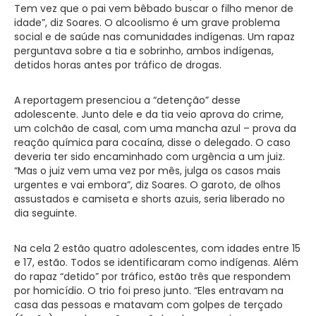
Tem vez que o pai vem bêbado buscar o filho menor de
idade”, diz Soares. O alcoolismo é um grave problema
social e de saúde nas comunidades indígenas. Um rapaz
perguntava sobre a tia e sobrinho, ambos indígenas,
detidos horas antes por tráfico de drogas.
A reportagem presenciou a “detenção” desse
adolescente. Junto dele e da tia veio aprova do crime,
um colchão de casal, com uma mancha azul – prova da
reação química para cocaína, disse o delegado. O caso
deveria ter sido encaminhado com urgência a um juiz.
“Mas o juiz vem uma vez por mês, julga os casos mais
urgentes e vai embora”, diz Soares. O garoto, de olhos
assustados e camiseta e shorts azuis, seria liberado no
dia seguinte.
Na cela 2 estão quatro adolescentes, com idades entre 15
e 17, estão. Todos se identificaram como indígenas. Além
do rapaz “detido” por tráfico, estão três que respondem
por homicídio. O trio foi preso junto. “Eles entravam na
casa das pessoas e matavam com golpes de terçado