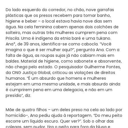
Do lado esquerdo do corredor, no chão, nove garrafas
plásticas que os presos recebem para tomar banho,
higiene e beber – o local estava havia nove dias sem
água. Na cela feminina cabem apenas dois colchões de
solteiro, mas outras três mulheres cumprem pena com
Priscila. Uma é indígena da etnia baré e uma tukano.
Ana*, de 39 anos, identifica-se como cabocla. “Você
imagina o que é ser mulher aqui?”, pergunta Ana. Com a
falta de água, as roupas sujas já não cabiam mais em
baldes. Material de higiene, como sabonete e absorvente,
não chega pelo estado. O pesquisador Guilherme Pontes,
da ONG Justiça Global, criticou as violações de direitos
humanos. “É um absurdo que homens e mulheres
estejam em uma mesma unidade, e mais absurdo ainda
é cumprirem pena em uma delegacia, e não em um
presídio”, diz.
Mãe de quatro filhos – um deles preso na cela ao lado por
homicídio-, Ana pediu ajuda à reportagem. “Do meu peito
escorre um líquido escuro. Quer ver?”. Sob o olhar das
colegas, sem pudor, tira o peito para fora da blusa e