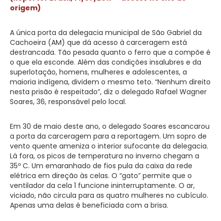
origem)
A única porta da delegacia municipal de São Gabriel da
Cachoeira (AM) que dá acesso à carceragem está
destrancada. Tão pesada quanto o ferro que a compõe é
o que ela esconde. Além das condições insalubres e da
superlotação, homens, mulheres e adolescentes, a
maioria indígena, dividem o mesmo teto. “Nenhum direito
nesta prisão é respeitado”, diz o delegado Rafael Wagner
Soares, 36, responsável pelo local.
Em 30 de maio deste ano, o delegado Soares escancarou
a porta da carceragem para a reportagem. Um sopro de
vento quente ameniza o interior sufocante da delegacia.
Lá fora, os picos de temperatura no inverno chegam a
35º C. Um emaranhado de fios pula da caixa da rede
elétrica em direção às celas. O “gato” permite que o
ventilador da cela 1 funcione ininterruptamente. O ar,
viciado, não circula para as quatro mulheres no cubículo.
Apenas uma delas é beneficiada com a brisa.