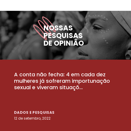
NOSSAS
PESQUISAS
DE OPINIÃO
A conta não fecha: 4 em cada dez
P
la
mulheres já sofreram importunação
a
sexual e viveram situaçõ...
m
DADOS E PESQUISAS
D
12 de setembro, 2022
25