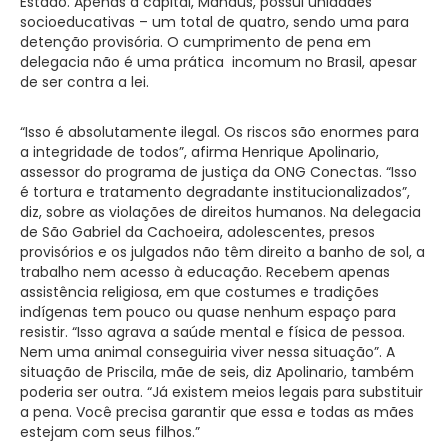
Estado. Apenas a capital, Manaus, possui unidades
socioeducativas – um total de quatro, sendo uma para
detenção provisória. O cumprimento de pena em
delegacia não é uma prática incomum no Brasil, apesar
de ser contra a lei.
“Isso é absolutamente ilegal. Os riscos são enormes para
a integridade de todos”, afirma Henrique Apolinario,
assessor do programa de justiça da ONG Conectas. “Isso
é tortura e tratamento degradante institucionalizados”,
diz, sobre as violações de direitos humanos. Na delegacia
de São Gabriel da Cachoeira, adolescentes, presos
provisórios e os julgados não têm direito a banho de sol, a
trabalho nem acesso à educação. Recebem apenas
assistência religiosa, em que costumes e tradições
indígenas tem pouco ou quase nenhum espaço para
resistir. “Isso agrava a saúde mental e física de pessoa.
Nem uma animal conseguiria viver nessa situação”. A
situação de Priscila, mãe de seis, diz Apolinario, também
poderia ser outra. “Já existem meios legais para substituir
a pena. Você precisa garantir que essa e todas as mães
estejam com seus filhos.”