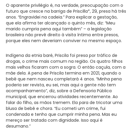
O aparente privilégio é, na verdade, preocupação com o
futuro que cresce na barriga de Priscilla*, 29, presa há três
anos. “Engravidei na cadeia.” Para explicar a gestação,
que ela afirma ter alcançado o quinto mês, diz: “Meu
marido cumpria pena aqui também” – a legislação
brasileira não prevê direito à visita íntima entre presos,
porque eles nem deveriam conviver no mesmo espaço.
Indígena da etnia baré, Priscila foi presa por tráfico de
drogas, o crime mais comum na região. Os quatro filhos
mais velhos ficaram com a sogra. O então caçula, com a
mãe dela. A pena de Priscila termina em 2021, quando o
bebê que nem nasceu completará 4 anos. “Minha pena
poderia ser revista, eu sei, mas aqui a gente não tem
acompanhamento”, diz, sobre a Defensoria Pública
municipal, que encerrou atividades recentemente. Ao
falar do filho, as mãos tremem. Ela para de tricotar uma
blusa de bebê e chora. “Eu cometi um crime, fui
condenada e tenho que cumprir minha pena. Mas eu
mereço ser tratada com dignidade. Isso aqui é
desumano.”