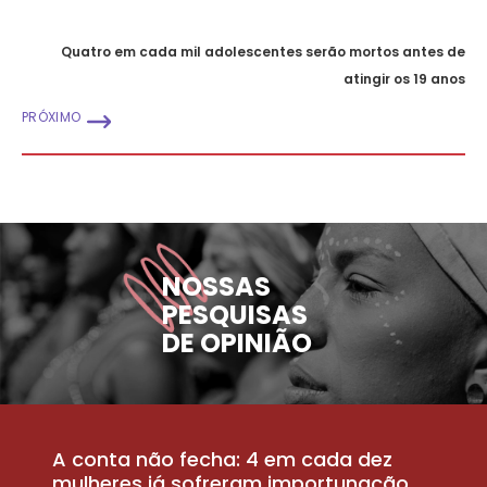
Quatro em cada mil adolescentes serão mortos antes de
atingir os 19 anos
PRÓXIMO
NOSSAS
PESQUISAS
DE OPINIÃO
A conta não fecha: 4 em cada dez
P
la
mulheres já sofreram importunação
a