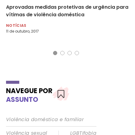
MS
Aprovadas medidas protetivas de urgência para
‘S
vítimas de violência doméstica
pr
NOTÍCIAS
NO
11 de outubro, 2017
17 
NAVEGUE POR
ASSUNTO
Violência doméstica e familiar
|
Violência sexual
LGBTIfobia