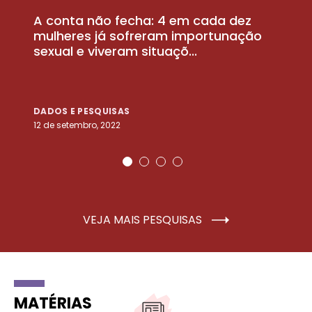
A conta não fecha: 4 em cada dez
P
la
mulheres já sofreram importunação
a
sexual e viveram situaçõ...
m
DADOS E PESQUISAS
D
12 de setembro, 2022
25
VEJA MAIS PESQUISAS
MATÉRIAS