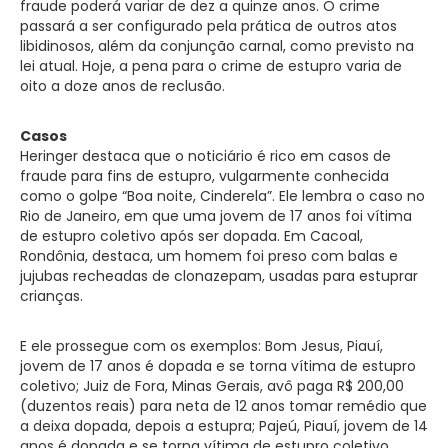
fraude poderá variar de dez a quinze anos. O crime
passará a ser configurado pela prática de outros atos
libidinosos, além da conjunção carnal, como previsto na
lei atual. Hoje, a pena para o crime de estupro varia de
oito a doze anos de reclusão.
Casos
Heringer destaca que o noticiário é rico em casos de
fraude para fins de estupro, vulgarmente conhecida
como o golpe “Boa noite, Cinderela”. Ele lembra o caso no
Rio de Janeiro, em que uma jovem de 17 anos foi vítima
de estupro coletivo após ser dopada. Em Cacoal,
Rondônia, destaca, um homem foi preso com balas e
jujubas recheadas de clonazepam, usadas para estuprar
crianças.
E ele prossegue com os exemplos: Bom Jesus, Piauí,
jovem de 17 anos é dopada e se torna vítima de estupro
coletivo; Juiz de Fora, Minas Gerais, avô paga R$ 200,00
(duzentos reais) para neta de 12 anos tomar remédio que
a deixa dopada, depois a estupra; Pajeú, Piauí, jovem de 14
anos é dopada e se torna vítima de estupro coletivo.