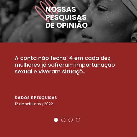
NOSSAS
PESQUISAS
DE OPINIÃO
A conta não fecha: 4 em cada dez
P
la
mulheres já sofreram importunação
a
sexual e viveram situaçõ...
m
DADOS E PESQUISAS
D
12 de setembro, 2022
25