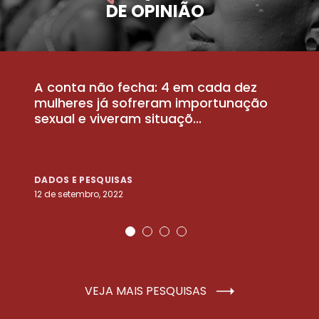
DE OPINIÃO
A conta não fecha: 4 em cada dez
P
la
mulheres já sofreram importunação
a
sexual e viveram situaçõ...
m
DADOS E PESQUISAS
D
12 de setembro, 2022
25
VEJA MAIS PESQUISAS