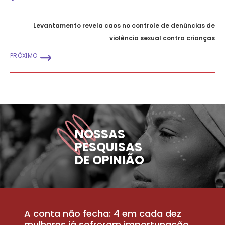
Levantamento revela caos no controle de denúncias de
violência sexual contra crianças
PRÓXIMO
NOSSAS
PESQUISAS
DE OPINIÃO
A conta não fecha: 4 em cada dez
P
la
mulheres já sofreram importunação
a