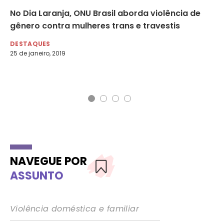
No Dia Laranja, ONU Brasil aborda violência de
De
gênero contra mulheres trans e travestis
gr
DESTAQUES
DE
25 de janeiro, 2019
8 d
NAVEGUE POR
ASSUNTO
Violência doméstica e familiar