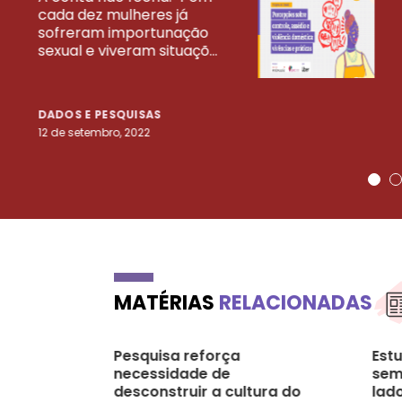
cada dez mulheres já
VEJA MAIS PESQ
sofreram importunação
sexual e viveram situaçõ...
DADOS E PESQUISAS
12 de setembro, 2022
MATÉRIAS
RELACIONADAS
Pesquisa reforça
Est
necessidade de
sem
desconstruir a cultura do
lado