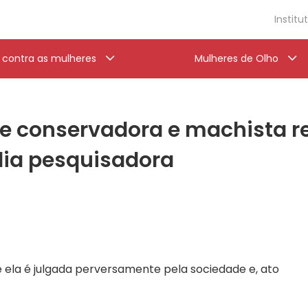
Institu
a contra as mulheres
Mulheres de Olho
e conservadora e machista re
lia pesquisadora
 ela é julgada perversamente pela sociedade e, ato