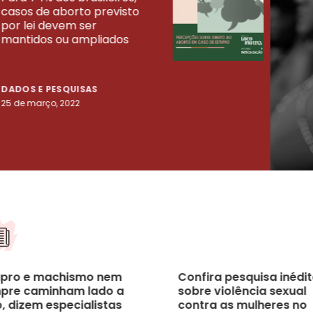
casos de aborto previsto
fora
UISAS
por lei devem ser
mort
mantidos ou ampliados
uma 
tenta
DADOS E PESQUISAS
DADO
25 de março, 2022
23 de
upro e machismo nem
Confira pesquisa inédi
pre caminham lado a
sobre violência sexual
, dizem especialistas
contra as mulheres no