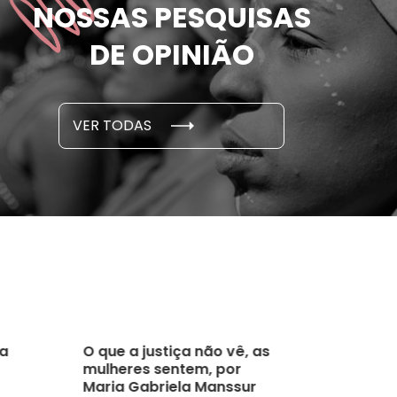
NOSSAS PESQUISAS
m ameaçadas de
sofreram 
e por parceiro ou ex;
seus des
DE OPINIÃO
em cada 6 já sofreu
cidade
...
S E PESQUISAS
DADOS E P
VER TODAS
 novembro, 2021
15 de outubro
ta
O que a justiça não vê, as
mulheres sentem, por
Maria Gabriela Manssur