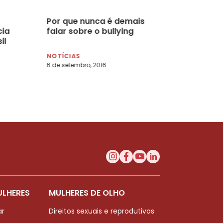
Por que nunca é demais
cia
falar sobre o bullying
il
NOTÍCIAS
6 de setembro, 2016
ULHERES
MULHERES DE OLHO
ar
Direitos sexuais e reprodutivos