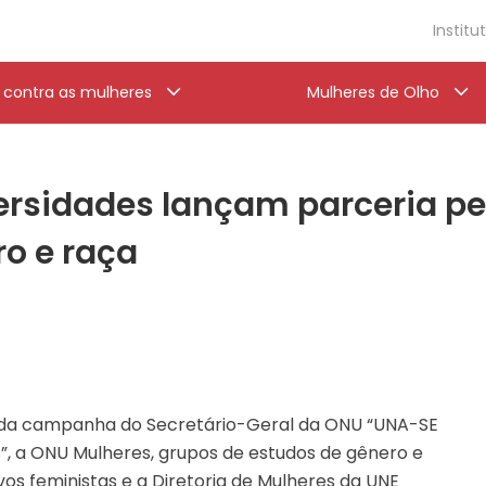
Institu
a contra as mulheres
Mulheres de Olho
rsidades lançam parceria pel
ro e raça
da campanha do Secretário-Geral da ONU “UNA-SE
s”, a ONU Mulheres, grupos de estudos de gênero e
ivos feministas e a Diretoria de Mulheres da UNE