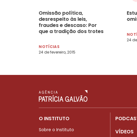
Omissão política,
Est
desrespeito às leis,
omi
fraudes e descaso: Por
que a tradição dos trotes
NOT
se mantém firme no Brasil
24 de
NOTÍCIAS
24 de fevereiro, 2015
O INSTITUTO
PODCAS
Sobre o Instituto
VÍDEOS