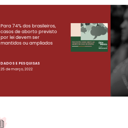
Para 74% dos brasileiros,
30% 
casos de aborto previsto
fora
UISAS
por lei devem ser
mort
mantidos ou ampliados
uma 
tenta
DADOS E PESQUISAS
DADO
25 de março, 2022
23 de