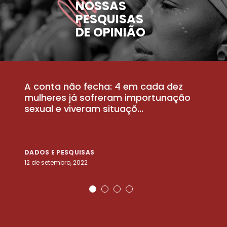
NOSSAS
PESQUISAS
DE OPINIÃO
A conta não fecha: 4 em cada dez
P
la
mulheres já sofreram importunação
a
sexual e viveram situaçõ...
m
DADOS E PESQUISAS
D
12 de setembro, 2022
25