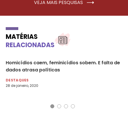
VEJA MAIS PESQUISAS
MATÉRIAS
RELACIONADAS
Homicídios caem, feminicídios sobem. E falta de
Re
dados atrasa políticas
de
co
DESTAQUES
28 de janeiro, 2020
DE
20 