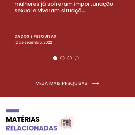
la
mulheres já sofreram importunação
a
sexual e viveram situaçõ...
m
DADOS E PESQUISAS
D
12 de setembro, 2022
25
VEJA MAIS PESQUISAS
MATÉRIAS
RELACIONADAS