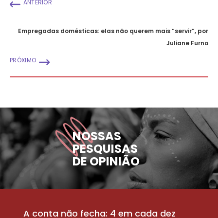
ANTERIOR
Empregadas domésticas: elas não querem mais “servir”, por
Juliane Furno
PRÓXIMO
NOSSAS
PESQUISAS
DE OPINIÃO
A conta não fecha: 4 em cada dez
P