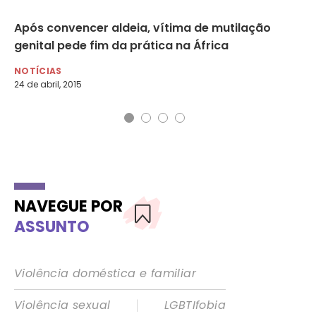
Após convencer aldeia, vítima de mutilação
Qu
genital pede fim da prática na África
ge
NOTÍCIAS
NO
24 de abril, 2015
20 
NAVEGUE POR
ASSUNTO
Violência doméstica e familiar
|
Violência sexual
LGBTIfobia