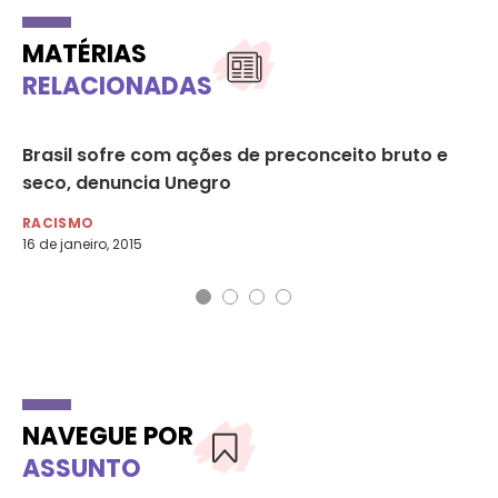
MATÉRIAS
RELACIONADAS
is
Brasil sofre com ações de preconceito bruto e
ON
seco, denuncia Unegro
da
RACISMO
RA
16 de janeiro, 2015
1 d
NAVEGUE POR
ASSUNTO