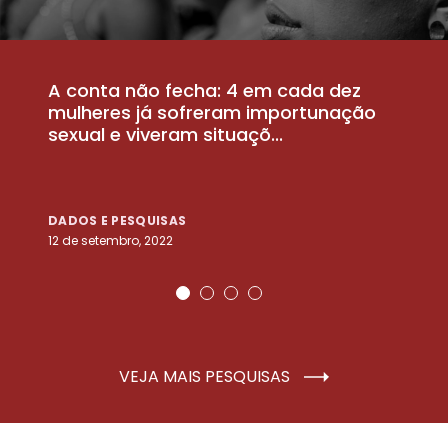
A conta não fecha: 4 em cada dez
P
la
mulheres já sofreram importunação
a
sexual e viveram situaçõ...
m
DADOS E PESQUISAS
D
12 de setembro, 2022
25
VEJA MAIS PESQUISAS