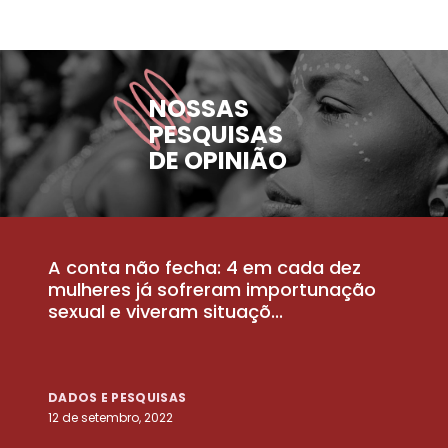
NOSSAS
PESQUISAS
DE OPINIÃO
A conta não fecha: 4 em cada dez
P
la
mulheres já sofreram importunação
a
sexual e viveram situaçõ...
m
DADOS E PESQUISAS
D
12 de setembro, 2022
25