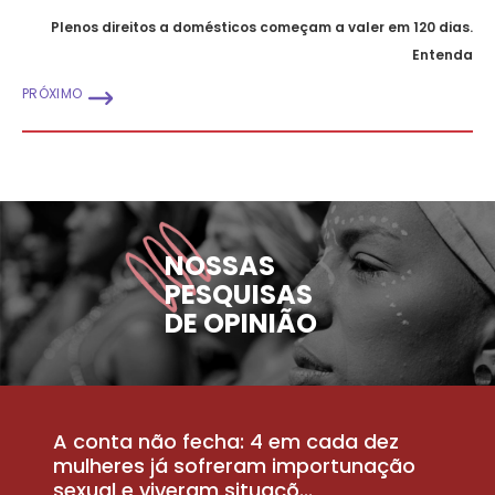
Plenos direitos a domésticos começam a valer em 120 dias.
Entenda
PRÓXIMO
NOSSAS
PESQUISAS
DE OPINIÃO
A conta não fecha: 4 em cada dez
P
la
mulheres já sofreram importunação
a
sexual e viveram situaçõ...
m