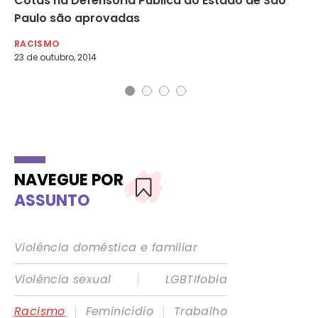
e
Cotas na Defensoria Pública do Estado de São
Ne
Paulo são aprovadas
RA
6 d
RACISMO
23 de outubro, 2014
NAVEGUE POR
ASSUNTO
Violência doméstica e familiar
|
Violência sexual
LGBTIfobia
|
|
Racismo
Feminicídio
Trabalho