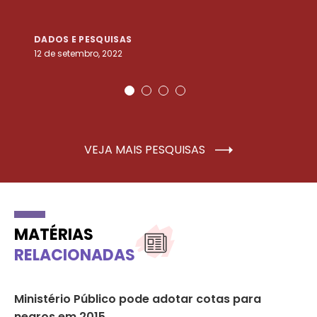
DADOS E PESQUISAS
D
12 de setembro, 2022
25
VEJA MAIS PESQUISAS
MATÉRIAS
RELACIONADAS
Ministério Público pode adotar cotas para
ON
negros em 2015
ne