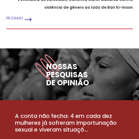
violência de gênero ao lado de Ban Ki-moon
PRÓXIMO
NOSSAS
PESQUISAS
DE OPINIÃO
A conta não fecha: 4 em cada dez
P
la
mulheres já sofreram importunação
a
sexual e viveram situaçõ...
m