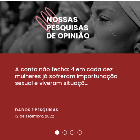
NOSSAS
PESQUISAS
DE OPINIÃO
A conta não fecha: 4 em cada dez
P
la
mulheres já sofreram importunação
a
sexual e viveram situaçõ...
m
DADOS E PESQUISAS
D
12 de setembro, 2022
25