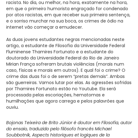
racista. No dia, ou melhor, na hora, exatamente na hora,
em que o primeiro humorista engraçado for condenado
por atos racistas, em que receber sua primeira sentença,
e o sorriso murchar na sua boca, os crimes de ódio na
internet vão começar a emudecer.
As duas jovens estudantes negras mencionadas neste
artigo, a estudante de Filosofia da Universidade Federal
Fluminense Thamires Fortunato e a estudante do
doutorado da Universidade Federal do Rio de Janeiro
Mirian França sofreram brutais violências (morais num
caso, físicas e morais em outros). E qual foi o crime? O
crime das duas foi o de serem “pretas demais”. Ambas
são guerreiras. Vamos lutar por elas. As agressões sofridas
por Thamires Fortunato estão no Youtube. Ela será
processada pelas escoriações, hematomas e
humilhações que agora carrega e pelos palavrões que
ouviu.
Bojonas Teixeira de Brito Júnior é doutor em Filosofia, autor
do ensaio, traduzido pelo filósofo francês Michael
Soubbotnik, Aspects historiques et logiques de la