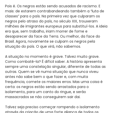
Pois é. Os negros estão sendo acusados de racismo. E
mais: de estarem contrabandeando também a “luta de
classes” para o país. Na primeira vez que culparam os
negros pelo atraso do país, no século XIX, trouxeram
milhões de imigrantes europeus para substituí-los. A ideia
era que, sem trabalho, iriam morrer de fome e
desaparecer da face da Terra. Ou melhor, da face do
Brasil. Agora, novamente se culpam os negros pela
situação do país. O que virá, não sabemos.
A situação no momento é grave. Talvez muito grave.
Como combatê-la? É difícil saber. A história apresenta
sempre uma constelação singular, diferente de todas as
outras. Quem se vê numa situação que nunca viveu
antes não sabe bem o que fazer e, com muita
frequência, comete os maiores erros. Mas uma coisa é
certa: os negros estão sendo arrastados para o
isolamento, para um canto do ringue, e serão
massacrados se não conseguirem sair dai.
Talvez seja preciso começar rompendo o isolamento
através da criação de uma forte aliança de todos os