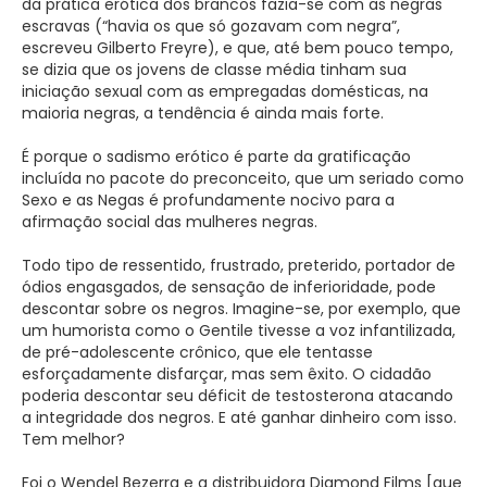
da prática erótica dos brancos fazia-se com as negras
escravas (“havia os que só gozavam com negra”,
escreveu Gilberto Freyre), e que, até bem pouco tempo,
se dizia que os jovens de classe média tinham sua
iniciação sexual com as empregadas domésticas, na
maioria negras, a tendência é ainda mais forte.
É porque o sadismo erótico é parte da gratificação
incluída no pacote do preconceito, que um seriado como
Sexo e as Negas é profundamente nocivo para a
afirmação social das mulheres negras.
Todo tipo de ressentido, frustrado, preterido, portador de
ódios engasgados, de sensação de inferioridade, pode
descontar sobre os negros. Imagine-se, por exemplo, que
um humorista como o Gentile tivesse a voz infantilizada,
de pré-adolescente crônico, que ele tentasse
esforçadamente disfarçar, mas sem êxito. O cidadão
poderia descontar seu déficit de testosterona atacando
a integridade dos negros. E até ganhar dinheiro com isso.
Tem melhor?
Foi o Wendel Bezerra e a distribuidora Diamond Films [que