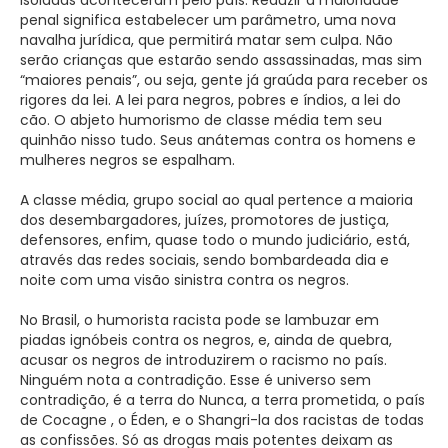
penal significa estabelecer um parâmetro, uma nova
navalha jurídica, que permitirá matar sem culpa. Não
serão crianças que estarão sendo assassinadas, mas sim
“maiores penais”, ou seja, gente já graúda para receber os
rigores da lei. A lei para negros, pobres e índios, a lei do
cão. O abjeto humorismo de classe média tem seu
quinhão nisso tudo. Seus anátemas contra os homens e
mulheres negros se espalham.
A classe média, grupo social ao qual pertence a maioria
dos desembargadores, juízes, promotores de justiça,
defensores, enfim, quase todo o mundo judiciário, está,
através das redes sociais, sendo bombardeada dia e
noite com uma visão sinistra contra os negros.
No Brasil, o humorista racista pode se lambuzar em
piadas ignóbeis contra os negros, e, ainda de quebra,
acusar os negros de introduzirem o racismo no país.
Ninguém nota a contradição. Esse é universo sem
contradição, é a terra do Nunca, a terra prometida, o país
de Cocagne , o Éden, e o Shangri-la dos racistas de todas
as confissões. Só as drogas mais potentes deixam as