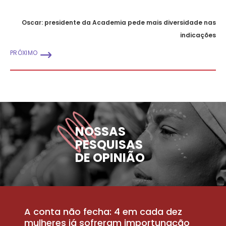
Oscar: presidente da Academia pede mais diversidade nas
indicações
PRÓXIMO
NOSSAS
PESQUISAS
DE OPINIÃO
A conta não fecha: 4 em cada dez
P
la
mulheres já sofreram importunação
a