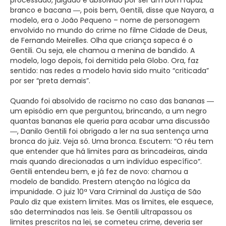
branco e bacana ―, pois bem, Gentili, disse que Nayara, a
modelo, era o João Pequeno – nome de personagem
envolvido no mundo do crime no filme Cidade de Deus,
de Fernando Meirelles. Olha que criança sapeca é o
Gentili. Ou seja, ele chamou a menina de bandido. A
modelo, logo depois, foi demitida pela Globo. Ora, faz
sentido: nas redes a modelo havia sido muito “criticada”
por ser “preta demais”.
Quando foi absolvido de racismo no caso das bananas ―
um episódio em que perguntou, brincando, a um negro
quantas bananas ele queria para acabar uma discussão
―, Danilo Gentili foi obrigado a ler na sua sentença uma
bronca do juiz. Veja só. Uma bronca. Escutem: “O réu tem
que entender que há limites para as brincadeiras, ainda
mais quando direcionadas a um indivíduo específico“.
Gentili entendeu bem, e já fez de novo: chamou a
modelo de bandido. Prestem atenção na lógica da
impunidade. O juiz 10ª Vara Criminal da Justiça de São
Paulo diz que existem limites. Mas os limites, ele esquece,
são determinados nas leis. Se Gentili ultrapassou os
limites prescritos na lei, se cometeu crime, deveria ser