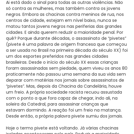
Ai está dado o sinal para todas as outras violências. Não
só contra as mulheres, mas também contra os jovens
negros. Embora as chacinas contra meninos de rua, nos
centros de cidade, estejam em nível baixo, nunca se
matou tantos jovens negros nas periferias das grandes
cidades. E ainda querem reduzir a maioridade penal. Por
quê? Porque durante décadas, o assassinato de “pivetes”
(pivete é uma palavra de origem francesa que começou
a ser usada no Brasil na primeira década do século XX) foi
um dos esportes preferidos nas grandes cidades
brasileiras. Desde o início do século XX essas crianças
foram assassinadas sem piedade, quem viveu os anos 80
praticamente não passou uma semana da sua vida sem
deparar com matérias nos jornais sobre assassinatos de
“pivetes”. Mas, depois da Chacina da Candelária, houve
um freio. A própria sociedade racista recuou assustada
com o ponto a que fora capaz de chegar, indo ali, na
soleira da Catedral, para assassinar crianças que
estavam dormindo. A reação foi um freio na matança.
Desde então, a própria palavra pivete sumiu dos jornais.
Hoje o termo pivete está voltando. Já várias chacinas
isoladas aconteceram pelo país. Reduzir a maioridade