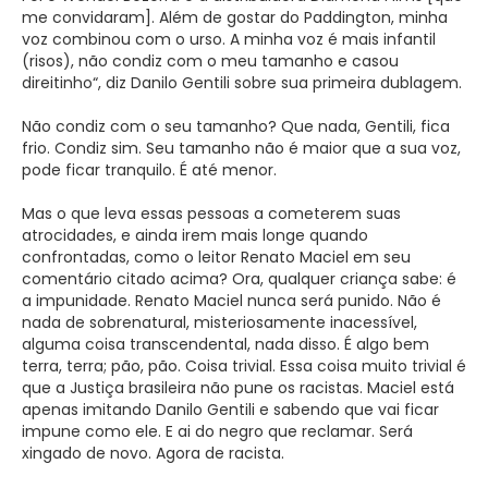
me convidaram]. Além de gostar do Paddington, minha
voz combinou com o urso. A minha voz é mais infantil
(risos), não condiz com o meu tamanho e casou
direitinho“, diz Danilo Gentili sobre sua primeira dublagem.
Não condiz com o seu tamanho? Que nada, Gentili, fica
frio. Condiz sim. Seu tamanho não é maior que a sua voz,
pode ficar tranquilo. É até menor.
Mas o que leva essas pessoas a cometerem suas
atrocidades, e ainda irem mais longe quando
confrontadas, como o leitor Renato Maciel em seu
comentário citado acima? Ora, qualquer criança sabe: é
a impunidade. Renato Maciel nunca será punido. Não é
nada de sobrenatural, misteriosamente inacessível,
alguma coisa transcendental, nada disso. É algo bem
terra, terra; pão, pão. Coisa trivial. Essa coisa muito trivial é
que a Justiça brasileira não pune os racistas. Maciel está
apenas imitando Danilo Gentili e sabendo que vai ficar
impune como ele. E ai do negro que reclamar. Será
xingado de novo. Agora de racista.