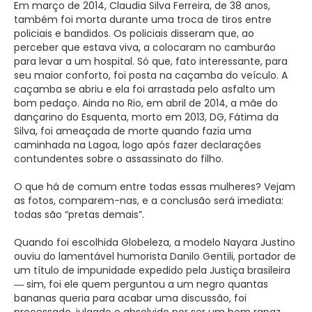
Em março de 2014, Claudia Silva Ferreira, de 38 anos,
também foi morta durante uma troca de tiros entre
policiais e bandidos. Os policiais disseram que, ao
perceber que estava viva, a colocaram no camburão
para levar a um hospital. Só que, fato interessante, para
seu maior conforto, foi posta na caçamba do veículo. A
caçamba se abriu e ela foi arrastada pelo asfalto um
bom pedaço. Ainda no Rio, em abril de 2014, a mãe do
dançarino do Esquenta, morto em 2013, DG, Fátima da
Silva, foi ameaçada de morte quando fazia uma
caminhada na Lagoa, logo após fazer declarações
contundentes sobre o assassinato do filho.
O que há de comum entre todas essas mulheres? Vejam
as fotos, comparem-nas, e a conclusão será imediata:
todas são “pretas demais”.
Quando foi escolhida Globeleza, a modelo Nayara Justino
ouviu do lamentável humorista Danilo Gentili, portador de
um título de impunidade expedido pela Justiça brasileira
― sim, foi ele quem perguntou a um negro quantas
bananas queria para acabar uma discussão, foi
processado, julgado e absolvido por ser um bom rapaz