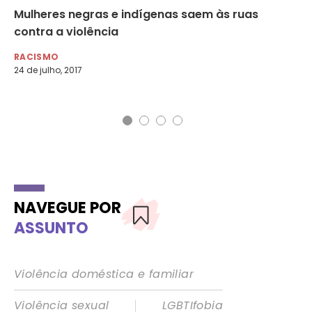
Mulheres negras e indígenas saem às ruas
Ju
contra a violência
ho
RACISMO
RA
24 de julho, 2017
25 
NAVEGUE POR
ASSUNTO
Violência doméstica e familiar
|
Violência sexual
LGBTIfobia