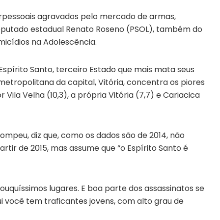
terpessoais agravados pelo mercado de armas,
deputado estadual Renato Roseno (PSOL), também do
icídios na Adolescência.
Espírito Santo, terceiro Estado que mais mata seus
metropolitana da capital, Vitória, concentra os piores
r Vila Velha (10,3), a própria Vitória (7,7) e Cariacica
Pompeu, diz que, como os dados são de 2014, não
rtir de 2015, mas assume que “o Espírito Santo é
uquíssimos lugares. E boa parte dos assassinatos se
ui você tem traficantes jovens, com alto grau de