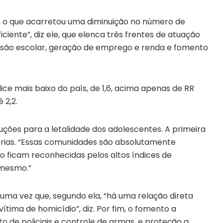
l, o que acarretou uma diminuição no número de
iente”, diz ele, que elenca três frentes de atuação
vasão escolar, geração de emprego e renda e fomento
ice mais baixo do país, de 1,6, acima apenas de RR
é 2,2.
uções para a letalidade dos adolescentes. A primeira
ferias. “Essas comunidades são absolutamente
o ficam reconhecidas pelos altos índices de
 mesmo.”
uma vez que, segundo ela, “há uma relação direta
ítima de homicídio”, diz. Por fim, o fomento a
o de policiais e controle de armas, e proteção a