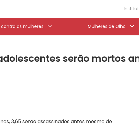
Institu
a contra as mulheres
Mulheres de Olho
dolescentes serão mortos ant
 anos, 3,65 serão assassinados antes mesmo de