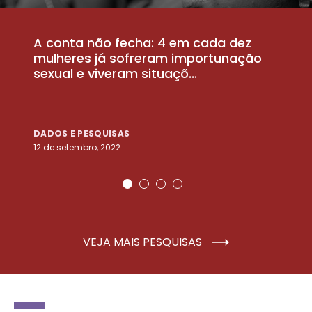
A conta não fecha: 4 em cada dez
P
la
mulheres já sofreram importunação
a
sexual e viveram situaçõ...
m
DADOS E PESQUISAS
D
12 de setembro, 2022
25
VEJA MAIS PESQUISAS