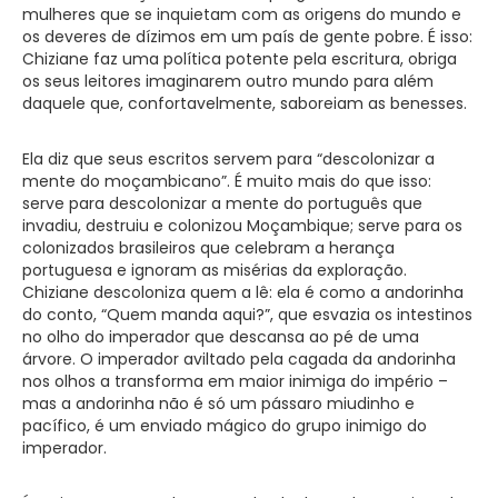
mulheres que se inquietam com as origens do mundo e
os deveres de dízimos em um país de gente pobre. É isso:
Chiziane faz uma política potente pela escritura, obriga
os seus leitores imaginarem outro mundo para além
daquele que, confortavelmente, saboreiam as benesses.
Ela diz que seus escritos servem para “descolonizar a
mente do moçambicano”. É muito mais do que isso:
serve para descolonizar a mente do português que
invadiu, destruiu e colonizou Moçambique; serve para os
colonizados brasileiros que celebram a herança
portuguesa e ignoram as misérias da exploração.
Chiziane descoloniza quem a lê: ela é como a andorinha
do conto, “Quem manda aqui?”, que esvazia os intestinos
no olho do imperador que descansa ao pé de uma
árvore. O imperador aviltado pela cagada da andorinha
nos olhos a transforma em maior inimiga do império –
mas a andorinha não é só um pássaro miudinho e
pacífico, é um enviado mágico do grupo inimigo do
imperador.