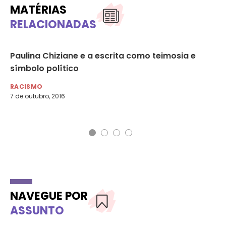
MATÉRIAS
RELACIONADAS
Paulina Chiziane e a escrita como teimosia e
Pr
símbolo político
li
‘S
RACISMO
7 de outubro, 2016
RA
30 
NAVEGUE POR
ASSUNTO