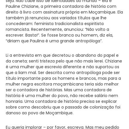
seja. Não cabe isso de identidades do mundo – ela é
Pauline Chiziane, a primeira contadora de história com
direito à livro com assinatura própria em Moçambique. Ela
também já renunciou aos variados títulos que lhe
concederam: feminista tradicionalista espiritista
romancista. Recentemente, anunciou: “Não volto a
escrever. Basta!”. Se fosse branca ou homem, diz ela,
“diriam que Paulina é uma grande antropóloga”.
Li a entrevista em que decretou o abandono do papel e
da caneta; senti tristeza pelo que não mais lerei. Chiziane
é uma mulher que escrevia diferente e não suportou os
que a liam mal. Ser descrita como antropóloga pode ser
título importante para os homens e brancos, mas para a
mulher negra escritora moçambicana teria sido melhor
ser a contadora de histórias. Mas uma contadora de
história é uma mulher do povo, não recebe salário nem
honraria. Uma contadora de história precisa se explicar
sobre como descobriu que o passado de colonização foi
danoso ao povo de Moçambique.
Eu queria implorar – por favor, escreva. Mas meu pedido