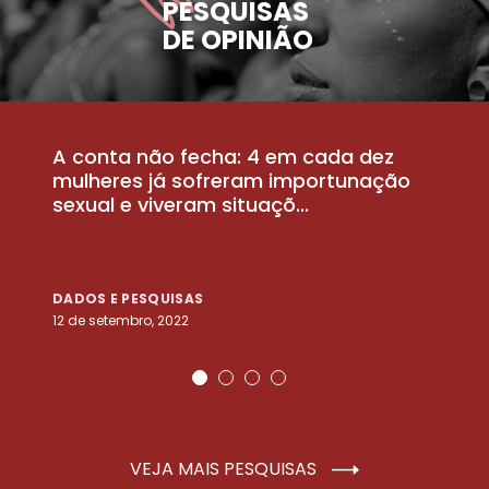
PESQUISAS
DE OPINIÃO
A conta não fecha: 4 em cada dez
P
la
mulheres já sofreram importunação
a
sexual e viveram situaçõ...
m
DADOS E PESQUISAS
D
12 de setembro, 2022
25
VEJA MAIS PESQUISAS