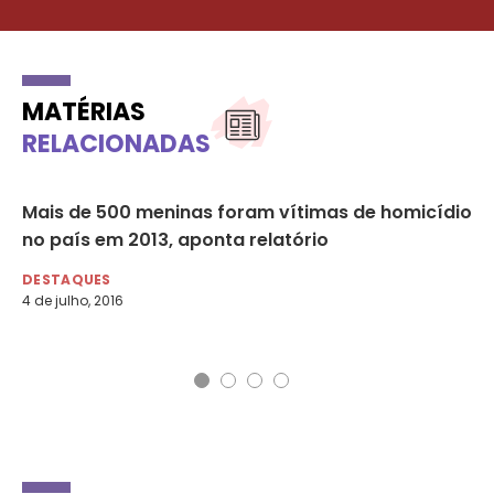
MATÉRIAS
RELACIONADAS
i
Mais de 500 meninas foram vítimas de homicídio
Ma
no país em 2013, aponta relatório
cr
em
DESTAQUES
4 de julho, 2016
DE
14 