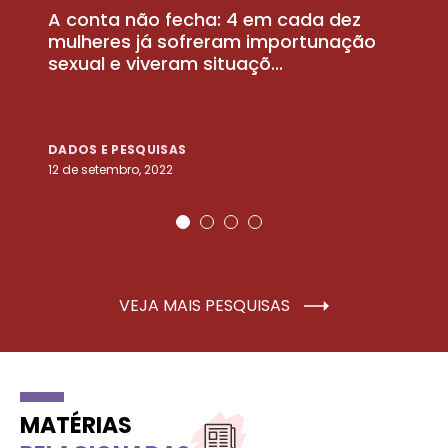
A conta não fecha: 4 em cada dez
P
la
mulheres já sofreram importunação
a
sexual e viveram situaçõ...
m
DADOS E PESQUISAS
D
12 de setembro, 2022
25
VEJA MAIS PESQUISAS
MATÉRIAS