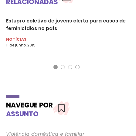
RELACIONADAS
Estupro coletivo de jovens alerta para casos de
Mi
feminicídios no país
av
NOTÍCIAS
NO
11 de junho, 2015
6 d
NAVEGUE POR
ASSUNTO
Violência doméstica e familiar